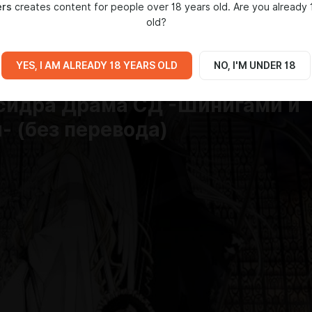
ers
creates content for people over 18 years old. Are you already 
IA
old?
12:36
YES, I AM ALREADY 18 YEARS OLD
NO, I'M UNDER 18
сидра Драма СД -Шинигами и
- (без перевода)