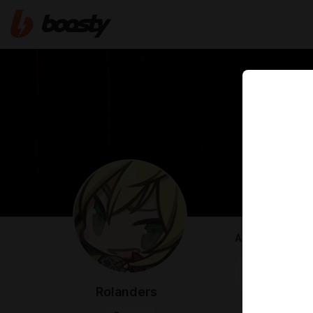
ABOUT
Ahoj! Мы тут
Rolanders