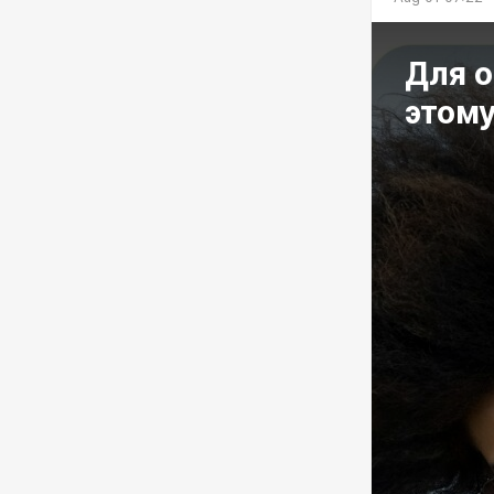
Для о
этому