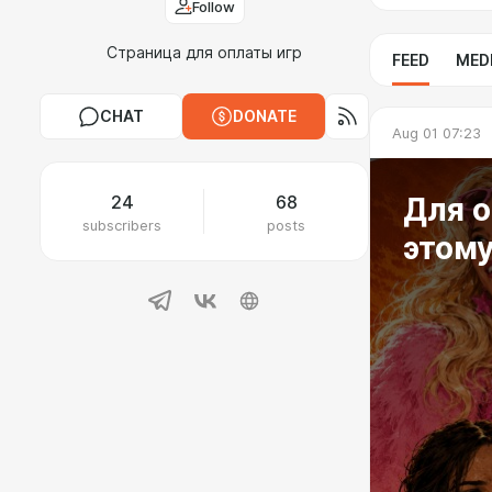
Follow
Страница для оплаты игр
FEED
MED
CHAT
DONATE
Aug 01 07:23
Для о
24
68
subscribers
posts
этому