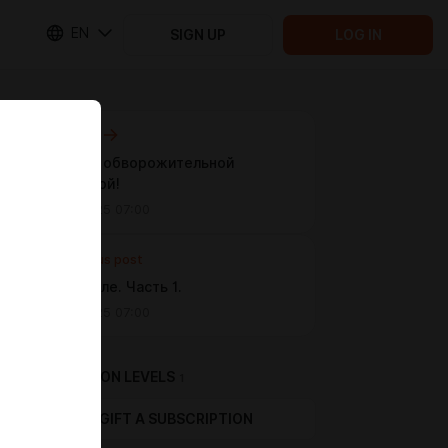
EN
SIGN UP
LOG IN
Next post
Съемка с обворожительной
гимнасткой!
Mar 15 2025 07:00
Previous post
Аня в отеле. Часть 1.
Mar 13 2025 07:00
SUBSCRIPTION LEVELS
1
GIFT A SUBSCRIPTION