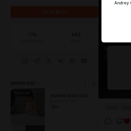
Andrey 
GO TO BLOG
174
642
subscribers
posts
SHOWCASE
534
Bundle
ЗНАНИЯ В МАССЫ!
4 posts for $33
4
nude
coup