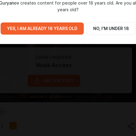
Guryanov
creates content for people over 18 years old. Are you a
years old?
YES, I AM ALREADY 18 YEARS OLD
NO, I'M UNDER 18
Level required:
Nude Access
UNLOCK POST
le
2