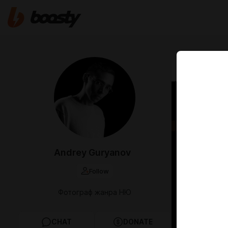
Mar 14 2025 0
Прик
Журнал 23
Andrey Guryanov
Follow
Фотограф жанра НЮ
CHAT
DONATE