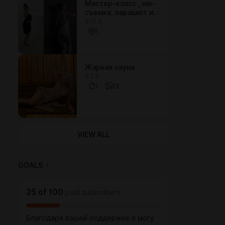
Мастер-класс , ню-
съемка, парашют и
$10.5
гипс, 1 час
1
Жаркая сауна
$3.8
1
12
VIEW ALL
GOALS
1
25
of
100
paid subscribers
Благодаря вашей поддержке я могу