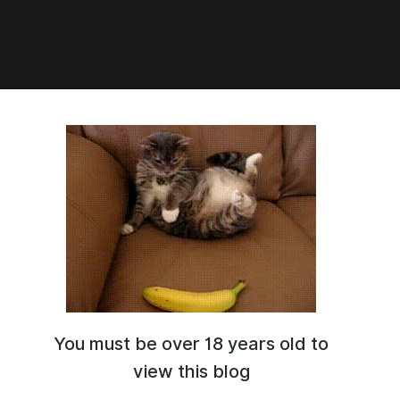
7:00
основения тел
стр. - откровенные фотографии и фотографии в пене
You must be over 18 years old to
view this blog