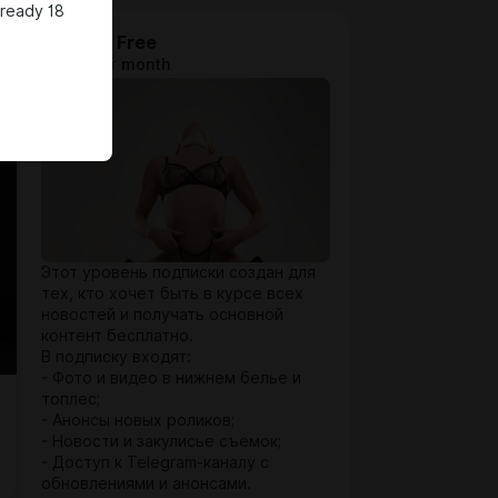
lready 18
Lingerie Free
$0.27 per month
Этот уровень подписки создан для
тех, кто хочет быть в курсе всех
новостей и получать основной
контент бесплатно.
В подписку входят:
- Фото и видео в нижнем белье и
топлес;
- Анонсы новых роликов;
- Новости и закулисье съемок;
- Доступ к Telegram-каналу с
обновлениями и анонсами.