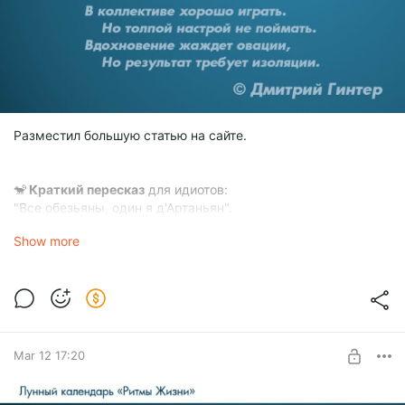
Разместил большую статью на сайте.
🐒
Краткий пересказ
для идиотов:
"Все обезьяны, один я д'Артаньян".
Show more
📚
Оглавление для сильно занятых
:
🐒 1. Об обезьянах и банане
🧠 2. Почему я не вписался в клетку
🔍 3. Путь в астрологию через логику
🐵 4. Добро пожаловать в стаю
Mar 12 17:20