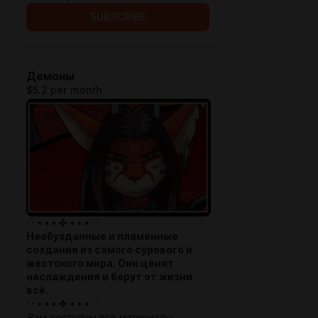
SUBSCRIBE
Демоны
$5.2 per month
· · • • • ✤ • • • · ·
Необузданные и пламенные
создания из самого сурового и
жестокого мира. Они ценят
наслаждения и берут от жизни
всё.
· · • • • ✤ • • • · ·
Вам доступны все материалы