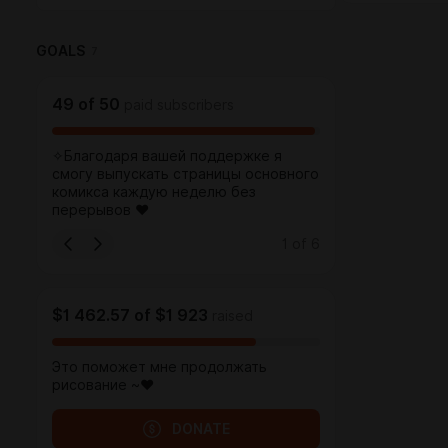
GOALS
7
49
of
50
paid subscribers
✧Благодаря вашей поддержке я
смогу выпускать страницы основного
комикса каждую неделю без
перерывов ♥︎
1
of
6
$1 462.57
of
$1 923
raised
Это поможет мне продолжать
рисование ~♥
DONATE