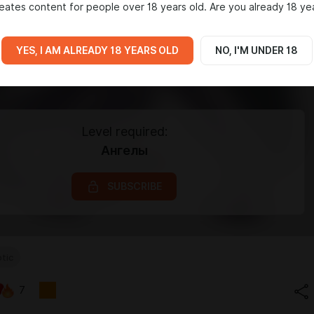
eates content for people over 18 years old. Are you already 18 ye
YES, I AM ALREADY 18 YEARS OLD
NO, I'M UNDER 18
Level required:
Ангелы
SUBSCRIBE
otic
7