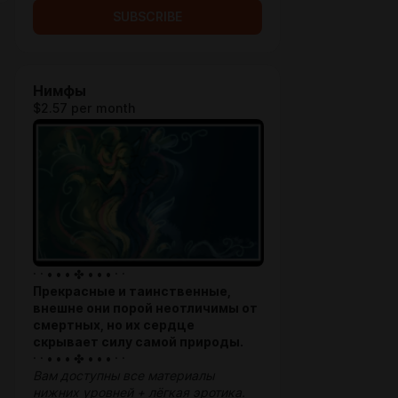
SUBSCRIBE
Нимфы
$2.57 per month
· · • • • ✤ • • • · ·
Прекрасные и таинственные,
внешне они порой неотличимы от
смертных, но их сердце
скрывает силу самой природы.
· · • • • ✤ • • • · ·
Вам доступны все материалы
нижних уровней + лёгкая эротика.