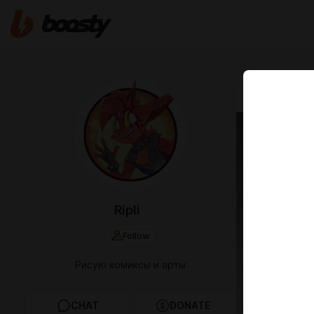
Jun 07 06:40
Clem'
Ripli
Follow
Рисую комиксы и арты
CHAT
DONATE