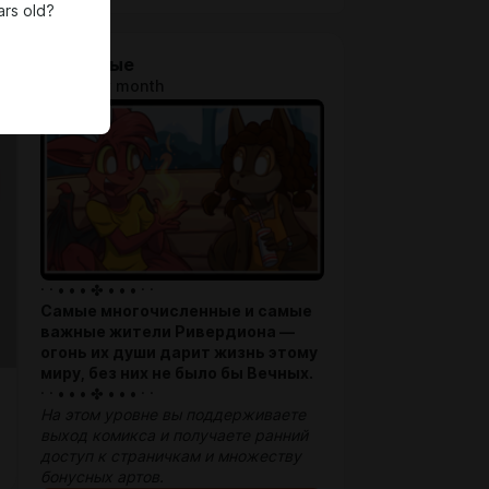
ars old?
Смертные
$1.29 per month
· · • • • ✤ • • • · ·
Самые многочисленные и самые
важные жители Ривердиона —
огонь их души дарит жизнь этому
миру, без них не было бы Вечных.
· · • • • ✤ • • • · ·
На этом уровне вы поддерживаете
выход комикса и получаете ранний
доступ к страничкам и множеству
бонусных артов.