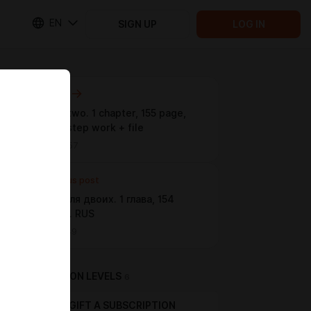
EN
SIGN UP
LOG IN
Next post
Road for two. 1 chapter, 155 page,
step-by-step work + file
Jun 08 15:57
Previous post
Дорога для двоих. 1 глава, 154
страница. RUS
Jun 01 16:49
SUBSCRIPTION LEVELS
6
GIFT A SUBSCRIPTION