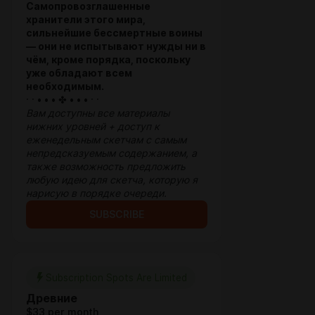
Самопровозглашенные
хранители этого мира,
сильнейшие бессмертные воины
— они не испытывают нужды ни в
чём, кроме порядка, поскольку
уже обладают всем
необходимым.
· · • • • ✤ • • • · ·
Вам доступны все материалы
нижних уровней + доступ к
еженедельным скетчам с самым
непредсказуемым содержанием, а
также возможность предложить
любую идею для скетча, которую я
нарисую в порядке очереди.
SUBSCRIBE
Subscription Spots Are Limited
Древние
$33 per month