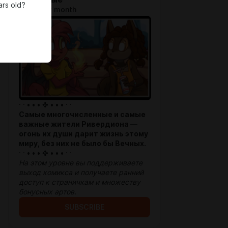
ars old?
$1.29 per month
· · • • • ✤ • • • · ·
Самые многочисленные и самые
важные жители Ривердиона —
огонь их души дарит жизнь этому
миру, без них не было бы Вечных.
· · • • • ✤ • • • · ·
На этом уровне вы поддерживаете
выход комикса и получаете ранний
доступ к страничкам и множеству
бонусных артов.
SUBSCRIBE