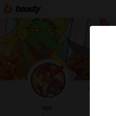
ABOUT
Добро пожа
Здесь собра
Ripli
Ривердиона
----------- ✶ 