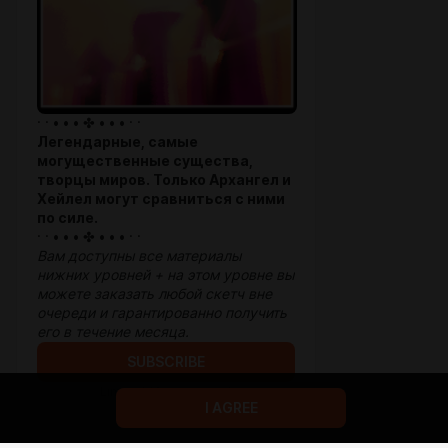
· · • • • ✤ • • • · ·
Легендарные, самые
могущественные существа,
творцы миров. Только Архангел и
Хейлел могут сравниться с ними
по силе.
· · • • • ✤ • • • · ·
Вам доступны все материалы
нижних уровней + на этом уровне вы
можете заказать любой скетч вне
очереди и гарантированно получить
его в течение месяца.
SUBSCRIBE
Limited (3 remaining)
I AGREE