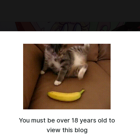
You must be over 18 years old to
ловать!
ны все арты, комиксы и скетчи, связанные с миром
view this blog
.
-----------