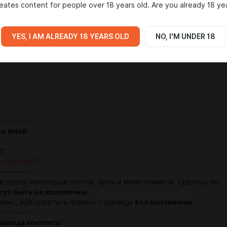
eates content for people over 18 years old. Are you already 18 ye
известным концом"
ят"
YES, I AM ALREADY 18 YEARS OLD
NO, I'M UNDER 18
 двоих"
-----------
о мной:
11
k.com/ripli99
-----------
 здесь некоторые скетчи, арты и мини-комиксы сделаны по
гут быть
не каноничны.
микс, ASK-ответы и лорные страницы
все каноничны.
-----------
выхода контента: