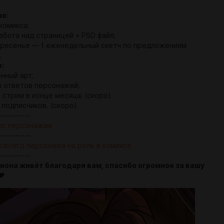
о:
комикса;
абота над страницей + PSD файл;
ресенье — 1 еженедельный скетч по предложениям
.
:
нный арт;
ы ответов персонажей;
 стрим в конце месяца; (скоро)
 подписчиков. (скоро)
-----------
ос персонажам
-----------
своего персонажа на роль в комиксе
-----------
иона живёт благодаря вам, спасибо огромное за вашу
❤