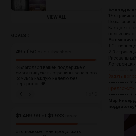
Еженедельн
1+ страница 
VIEW ALL
Пошаговая р
Каждое воск
подписчиков
GOALS
7
Ежемесячно
1-2+ полноце
49
of
50
paid subscribers
2-3 страниц
Рисовальный
Лотереи для
✧Благодаря вашей поддержке я
----------- ✶ 
смогу выпускать страницы основного
Задать вопр
комикса каждую неделю без
----------- ✶ 
перерывов ♥︎
Предложить 
1
of
6
----------- ✶ 
Мир Риверд
поддержку
$1 469.99
of
$1 933
raised
Это поможет мне продолжать