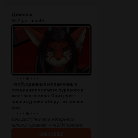
Демоны
$5.2 per month
· · • • • ✤ • • • · ·
Необузданные и пламенные
создания из самого сурового и
жестокого мира. Они ценят
наслаждения и берут от жизни
всё.
· · • • • ✤ • • • · ·
Вам доступны все материалы
нижних уровней + NSFW контент.
SUBSCRIBE