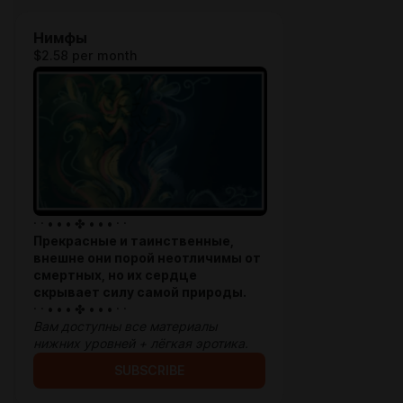
Нимфы
$2.58 per month
· · • • • ✤ • • • · ·
Прекрасные и таинственные,
внешне они порой неотличимы от
смертных, но их сердце
скрывает силу самой природы.
· · • • • ✤ • • • · ·
Вам доступны все материалы
нижних уровней + лёгкая эротика.
SUBSCRIBE