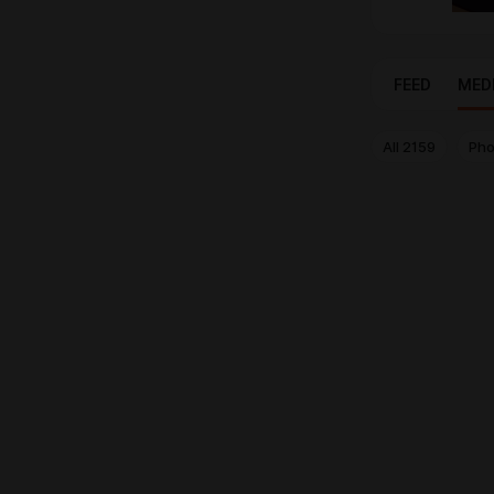
FEED
MED
All
2159
Pho