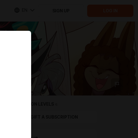
EN
SIGN UP
LOG IN
SUBSCRIPTION LEVELS
6
GIFT A SUBSCRIPTION
Смертные