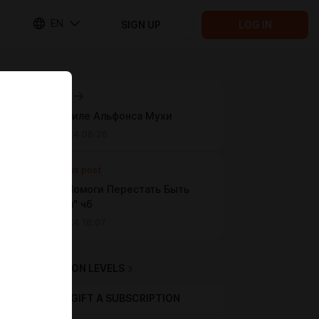
EN
SIGN UP
LOG IN
Next post
Пира в стиле Альфонса Мухи
Nov 21 2024 06:26
Previous post
6 глава "Помоги Перестать Быть
Суккубом" чб
Oct 28 2024 16:07
SUBSCRIPTION LEVELS
3
GIFT A SUBSCRIPTION