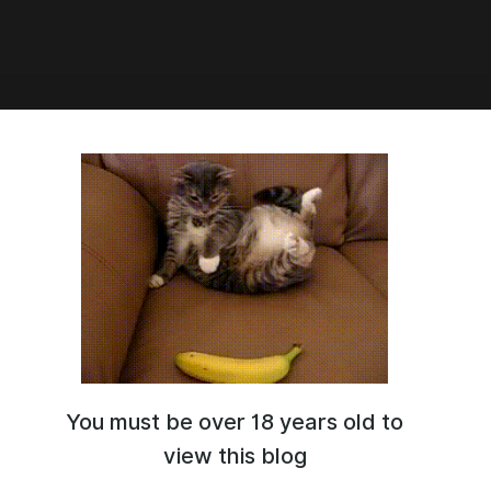
09:36
а 1часть "Помоги Перестать Быть
ом"
You must be over 18 years old to
view this blog