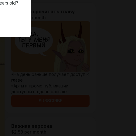
ears old?
Первым прочитать главу
$1.29 per month
*На день раньше получает доступ к
главе
*Арты и промо публикации
доступны на день раньше
SUBSCRIBE
Важная персона
$2.58 per month