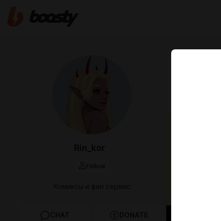
Nov 09 2024 
6 глав
Суккуб
Rin_kor
Follow
Комиксы и фан сервис
CHAT
DONATE