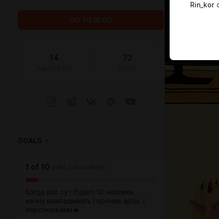
Rin_kor
c
GO TO BLOG
14
72
subscribers
posts
GOALS
4
1
of
10
paid subscribers
Когда вас тут будет 10 человек,
начну выкладывать горячие арты с
персонажами🔥