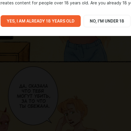
reates content for people over 18 years old. Are you already 18 y
YES, I AM ALREADY 18 YEARS OLD
NO, I'M UNDER 18