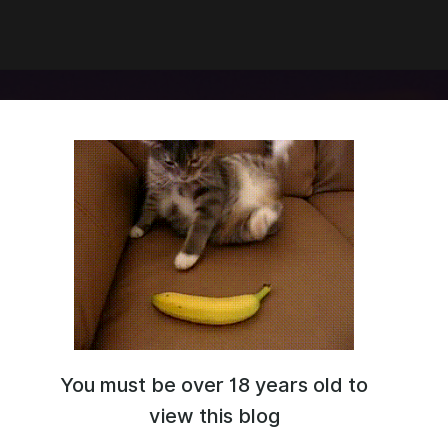
You must be over 18 years old to
я зовут екатеРИНА КОРнейчук. Но в соц сетях именую себя
и меня Рин. Здесь, ты можешь поддержать меня и мое
view this blog
 Спасибо!