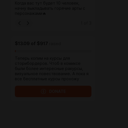
Когда вас тут будет 10 человек,
начну выкладывать горячие арты с
персонажами🔥
1
of
3
$13.09
of
$917
raised
Теперь копим на курсы для
сторибордеров. Чтоб в комиксе
были более интересные ракурсы,
визуальное повествование. А пока я
все бесплатные курсы прохожу
DONATE