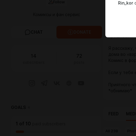
Follow
Rin_kor
c
Закончена р
история вдо
Комиксы и фан сервис
Этот комикс
состоянием,
CHAT
DONATE
прошлое.
Я расскажу, 
дома во «вз
14
72
Комикс в фор
subscribers
posts
Если у тебя 
Приятного ч
*обнимаю*
GOALS
4
FEED
MED
1
of
10
paid subscribers
All
238
Pho