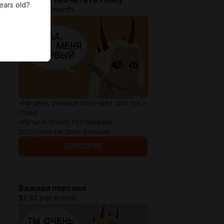
ears old?
$1.31 per month
*На день раньше получает доступ к
главе
*Арты и промо публикации
доступны на день раньше
SUBSCRIBE
Важная персона
$2.62 per month