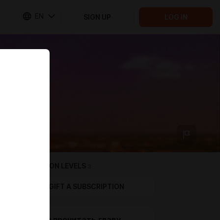
EN
SIGN UP
LOG IN
SUBSCRIPTION LEVELS
3
GIFT A SUBSCRIPTION
Первым прочитать главу