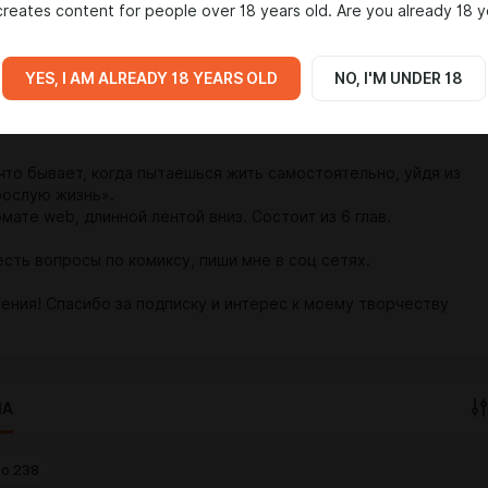
reates content for people over 18 years old. Are you already 18 y
абота над комиксом «Помоги Перестать Быть Суккубом», эта
хновлена моей личной жизнью, опытом и переживаниями.
YES, I AM ALREADY 18 YEARS OLD
NO, I'M UNDER 18
, своеобразная работа над своим психологическим
 чтобы измениться и стать другим человеком, отпустить
что бывает, когда пытаешься жить самостоятельно, уйдя из
рослую жизнь».
мате web, длинной лентой вниз. Состоит из 6 глав.
есть вопросы по комиксу, пиши мне в соц сетях.
тения! Спасибо за подписку и интерес к моему творчеству
IA
to
238