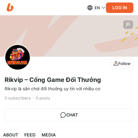
LOG IN
EN
Follow
Rikvip – Cổng Game Đổi Thưởng
Rikvip là sân chơi đổi thưởng uy tín với nhiều cơ
0
subscribers
0
posts
CHAT
ABOUT
FEED
MEDIA