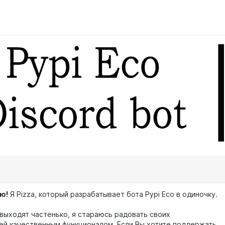
ю!
Я Pizza, который разрабатывает бота Pypi Eco в одиночку.
выходят частенько, я стараюсь радовать своих
ей качественным функционалом. Если Вы хотите поддержать