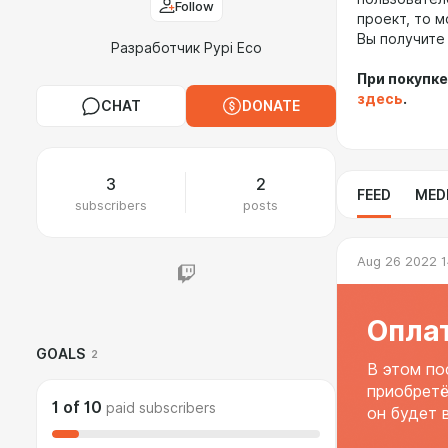
Follow
проект, то 
Вы получите
Разработчик Pypi Eco
При покупке
здесь
.
CHAT
DONATE
3
2
FEED
MED
subscribers
posts
Aug 26 2022 1
Оплат
GOALS
2
В этом по
приобретё
1
of
10
paid subscribers
он будет 