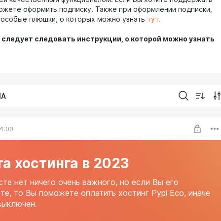
можете оформить подписку. Также при оформлении подписки,
 особые плюшки, о которых можно узнать
тут.
 следует следовать инструкции, о которой можно узнать
IA
4:00
а хостинга в 2023
сте нет ничего очень важного, но если Вы его
те, то Вы поможете оплатить хостинг Pypi Eco, иначе
выключен.