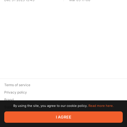
Terms of service
Privacy policy
Brand
By using the site, you agree to our cookie policy.
Read more here.
Support
© 2026 Zaya Solutions Limited. All rights reserved. All trademarks
I AGREE
are the property of their respective owners.