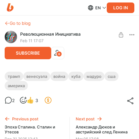
LOG IN
EN
Go to blog
Революционная Инициатива
Feb 11 17:07
SUBSCRIBE
Венесуэла. Абсолютная решимость
трамп
венесуэла
война
куба
мадуро
сша
америка
Level required:
Почему Трампу удалось в Венесуэле то, что казалось
Красноармеец
немыслимым? Какова она, американская "абсолютная
решимость"? Что будет с Кубой?
2
3
UNLOCK POST
Previous post
Next post
Эпоха Сталина. Сталин и
Александр Дюков и
Утесов
австрийский след Ленина
Dec 31 2025 12:43
Mar 05 17:08