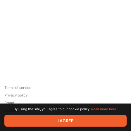
Terms of service
Privacy policy
Brand
By using the site, you agree to our cookie policy.
Read more here.
Support
© 2026 Zaya Solutions Limited. All rights reserved. All trademarks
I AGREE
are the property of their respective owners.