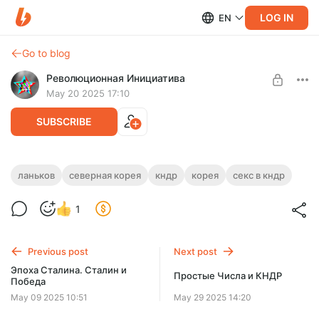
LOG IN
EN
Go to blog
Революционная Инициатива
May 20 2025 17:10
SUBSCRIBE
Ланьков, любовь и секс в КНДР. Разбор
ланьков
северная корея
кндр
корея
секс в кндр
видео
Level required:
1
Красноармеец
Андрей Ланьков, известный кореевед, профессор
университета Кунмин, опубликовал видео, посвященное
UNLOCK POST
любви и сексу в КНДР. Смотрите наш разбор!
Previous post
Next post
Эпоха Сталина. Сталин и
Простые Числа и КНДР
Победа
May 09 2025 10:51
May 29 2025 14:20