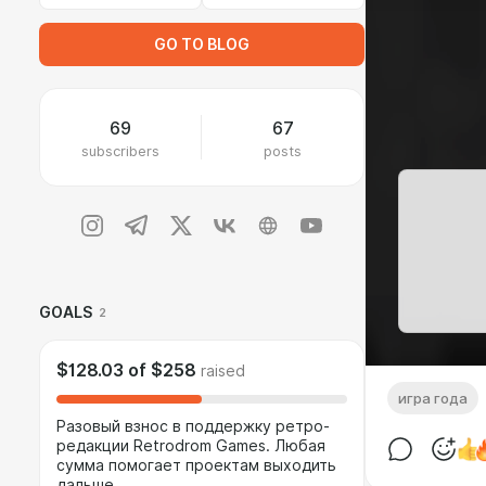
GO TO BLOG
69
67
subscribers
posts
GOALS
2
$128.03
of
$258
raised
игра года
Разовый взнос в поддержку ретро-
редакции Retrodrom Games. Любая
сумма помогает проектам выходить
дальше.