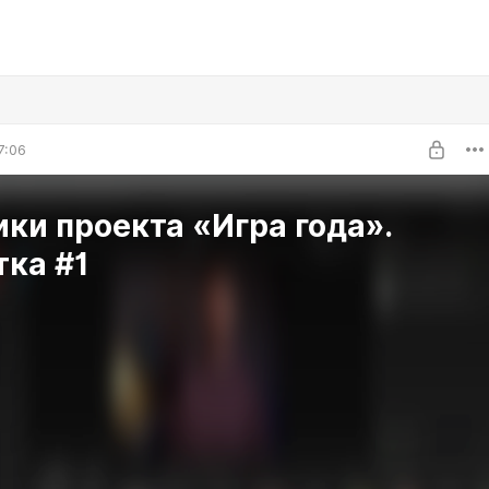
7:06
ки проекта «Игра года».
тка #1