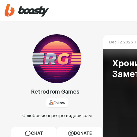
Dec 12 2025 1
Хрони
Заме
Retrodrom Games
Follow
С любовью к ретро видеоиграм
CHAT
DONATE