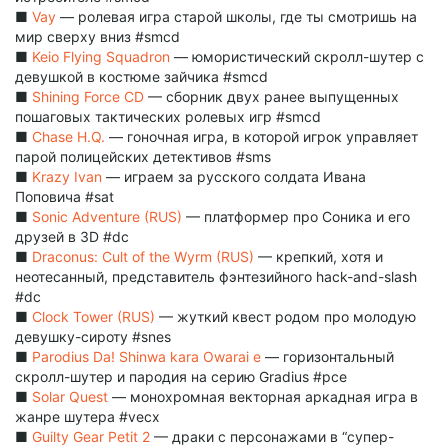
■
Vay
— ролевая игра старой школы, где ты смотришь на
мир сверху вниз #smcd
■
Keio Flying Squadron
— юмористический скролл-шутер с
девушкой в костюме зайчика #smcd
■
Shining Force CD
— сборник двух ранее выпущенных
пошаговых тактических ролевых игр #smcd
■
Chase H.Q.
— гоночная игра, в которой игрок управляет
парой полицейских детективов #sms
■
Krazy Ivan
— играем за русского солдата Ивана
Поповича #sat
■
Sonic Adventure (RUS)
— платформер про Соника и его
друзей в 3D #dc
■
Draconus: Cult of the Wyrm (RUS)
— крепкий, хотя и
неотесанный, представитель фэнтезийного hack-and-slash
#dc
■
Clock Tower (RUS)
— жуткий квест родом про молодую
девушку-сироту #snes
■
Parodius Da! Shinwa kara Owarai e
— горизонтальный
скролл-шутер и пародия на серию Gradius #pce
■
Solar Quest
— монохромная векторная аркадная игра в
жанре шутера #vecx
■
Guilty Gear Petit 2
— драки с персонажами в “супер-