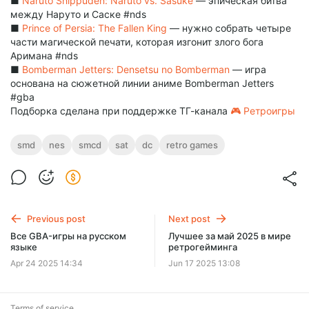
■
Naruto Shippuden: Naruto vs. Sasuke
— эпическая битва
между Наруто и Саске #nds
■
Prince of Persia: The Fallen King
— нужно собрать четыре
части магической печати, которая изгонит злого бога
Аримана #nds
■
Bomberman Jetters: Densetsu no Bomberman
— игра
основана на сюжетной линии аниме Bomberman Jetters
#gba
Подборка сделана при поддержке ТГ-канала
🎮 Ретроигры
smd
nes
smcd
sat
dc
retro games
Previous post
Next post
Все GBA-игры на русском
Лучшее за май 2025 в мире
языке
ретрогейминга
Apr 24 2025 14:34
Jun 17 2025 13:08
Terms of service