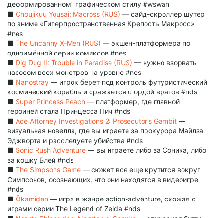
деформированном” графическом стилу #wswan
■
Choujikuu Yousai: Macross (RUS)
— сайд-скроллер шутер
по аниме «Гиперпространственная Крепость Макросс»
#nes
■
The Uncanny X-Men (RUS)
— экшен-платформера по
одноимённой серии комиксов #nes
■
Dig Dug II: Trouble in Paradise (RUS)
— нужно взорвать
насосом всех монстров на уровне #nes
■
Nanostray
— игрок берет под контроль футуристический
космический корабль и сражается с ордой врагов #nds
■
Super Princess Peach
— платформер, где главной
героиней стала Принцесса Пич #nds
■
Ace Attorney Investigations 2: Prosecutor’s Gambit
—
визуальная новелла, где вы играете за прокурора Майлза
Эджворта и расследуете убийства #nds
■
Sonic Rush Adventure
— вы играете либо за Соника, либо
за кошку Блей #nds
■
The Simpsons Game
— сюжет все еще крутится вокруг
Симпсонов, осознающих, что они находятся в видеоигре
#nds
■
Ōkamiden
— игра в жанре action-adventure, схожая с
играми серии The Legend of Zelda #nds