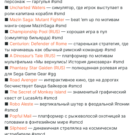
персонаж — гаргулья #smd
■
Uncharted Waters
— симулятор, где игрок выступает в
роли капитана корабля #smd
■
Mazin Saga: Mutant Fighter
— beat ’em up по мотивам
манга-серии MazinSaga #smd
■
Championship Pool (RUS)
— хорошая игра в пул
(симулятор бильярда) #smd
■
Centurion: Defender of Rome
— старенькая стратегия, где
ты начинаешь как обычный римский командир #smd
■
A Dinosaur’s Tale (RUS)
— платформер по мотивам
мультфильма «Мы вернулись! История динозавра» #smd
■
Phantasy Star Gaiden (RUS)
— полноценная ролевая игра
для Sega Game Gear #gg
■
Road Avenger
— интерактивное кино, где на дорогах
бесчинствует банда байкеров #smcd
■
The Secret of Monkey Island
— знаменитый графический
квест от LucasArts #smcd
■
Robo Aleste
— вертикальный шутер в феодальной Японии
#smcd
■
Popful Mail
— платформер с рыжеволосой охотницей за
головами в фэнтезийном мире #smcd
■
Silpheed
— динамичная стрелялка на космическом
истребителе #smcd