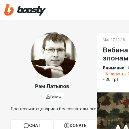
Mar 17 12:18
Вебина
злонам
Внимание!
О
"Лабиринты 
- 30 тр)
Рэм Латыпов
Follow
Процессинг сценариев бессознательного
CHAT
DONATE