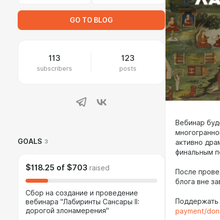
GO TO BLOG
113
123
subscribers
posts
Вебинар буд
многогранног
GOALS
3
активно дра
финальным п
$118.25
of
$703
raised
После прове
блога вне за
Сбор на создание и проведение
Поддержать 
вебинара "Лабиринты Сансары II:
дорогой злонамерения"
payment/dona