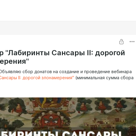
р "Лабиринты Сансары II: дорогой
ерения"
бъявляю сбор донатов на создание и проведение вебинара
Сансары II: дорогой злонамерения"
(минимальная сумма сбора