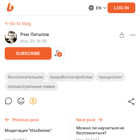
LOG IN
EN
Go to blog
Рэм Латыпов
May 04 19:39
SUBSCRIBE
Курс "Коды бессознательного"
бессознательное
проработка проблем
процессинг
процессуальные навык
Level required:
Базовый курс работы с бессознательным
Базовая поддержка
UNLOCK POST
Previous post
Next post
Можно ли научиться не
Медитация "Изобилие"
беспокоиться?
Apr 25 08:52
May 22 12:17