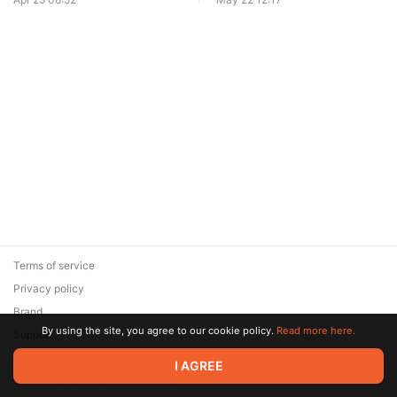
Terms of service
Privacy policy
Brand
By using the site, you agree to our cookie policy.
Read more here.
Support
© 2026 Zaya Solutions Limited. All rights reserved. All trademarks
I AGREE
are the property of their respective owners.