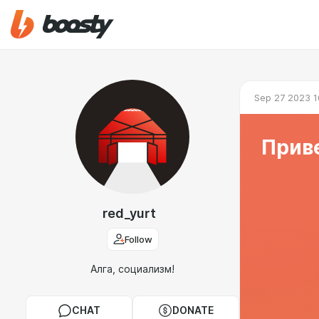
Sep 27 2023 1
Прив
red_yurt
Follow
Алга, социализм!
CHAT
DONATE