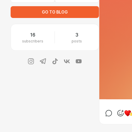
GO TO BLOG
16
3
subscribers
posts