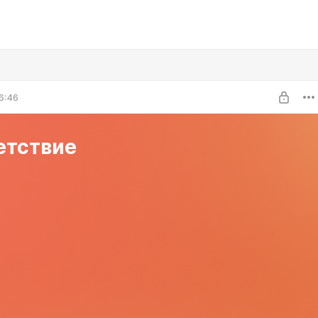
6:46
етствие