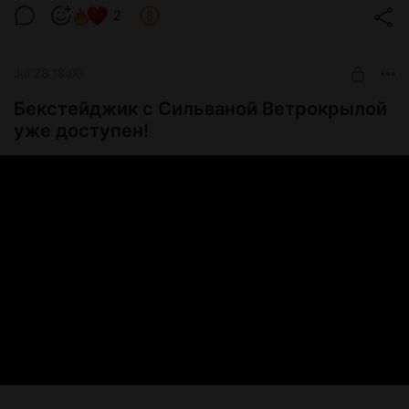
Post is available after purchase
2
BUY FOR $39
Jul 28 18:00
Бекстейджик с Сильваной Ветрокрылой
уже доступен!