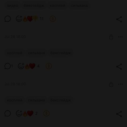
видео
бекстейдж
косплей
сильвана
11
Jul 28 18:00
Играете в ВОВ?)
косплей
сильвана
бекстейдж
Level required:
1
4
П-поддержка
SUBSCRIBE
Jul 28 18:00
Моя Сильваночка!
косплей
сильвана
бекстейдж
Level required:
2
🌸 Друг 🌸