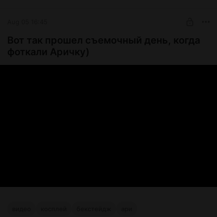
Aug 05 16:45
Вот так прошел съемочный день, когда
фоткали Аричку)
видео
косплей
бекстейдж
ари