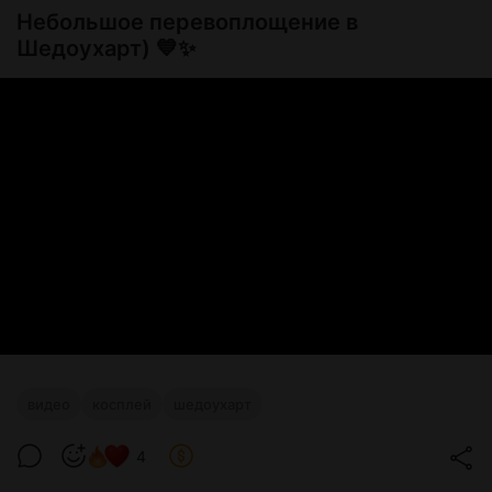
Небольшое перевоплощение в
Шедоухарт) 💙✨
видео
косплей
шедоухарт
4