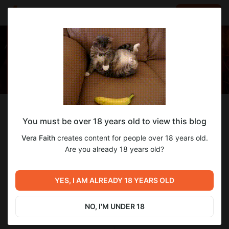
LOG IN
EN
Follow
You must be over 18 years old to view this blog
Vera Faith
Vera Faith
creates content for people over 18 years old.
✨ Model and Cosplayer ✨
Are you already 18 years old?
523
subscribers
634
posts
YES, I AM ALREADY 18 YEARS OLD
NO, I'M UNDER 18
SUBSCRIBE