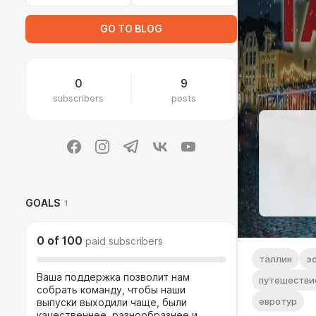
GO TO BLOG
0
9
subscribers
posts
GOALS
1
0
of
100
paid subscribers
таллин
э
Ваша поддержка позволит нам
путешествие
собрать команду, чтобы наши
евротур
выпуски выходили чаще, были
качественнее, разнообразнее и