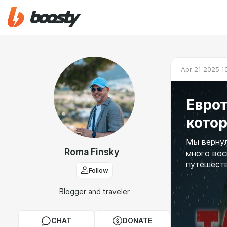
Apr 21 2025 1
Еврот
кото
Мы вернул
Roma Finsky
много вос
путешеств
Follow
Blogger and traveler
CHAT
DONATE