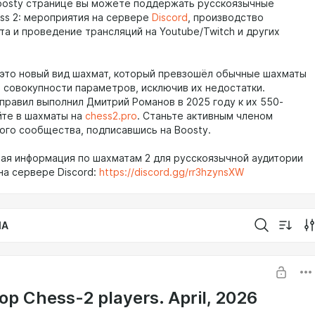
oosty странице вы можете поддержать русскоязычные
ss 2: мероприятия на сервере
Discord
, производство
та и проведение трансляций на Youtube/Twitch и других
 это новый вид шахмат, который превзошёл обычные шахматы
о совокупности параметров, исключив их недостатки.
правил выполнил Дмитрий Романов в 2025 году к их 550-
йте в шахматы на
chess2.pro
. Станьте активным членом
ого сообщества, подписавшись на Boosty.
ная информация по шахматам 2 для русскоязычной аудитории
на сервере Discord:
https://discord.gg/rr3hzynsXW
IA
op Chess-2 players. April, 2026