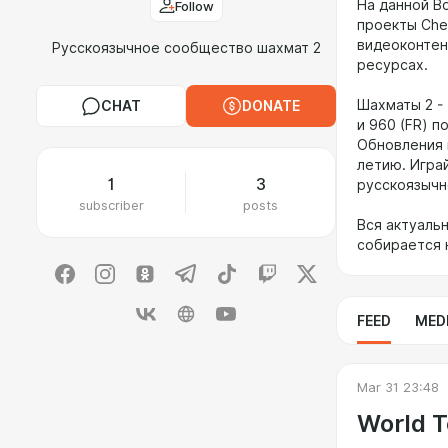
На данной B
Follow
проекты Che
видеоконтен
Русскоязычное сообщество шахмат 2
ресурсах.
Шахматы 2 -
CHAT
DONATE
и 960 (FR) п
Обновления 
летию. Игра
1
3
русскоязычн
subscriber
posts
Вся актуаль
собирается 
FEED
MED
Mar 31 23:48
World T