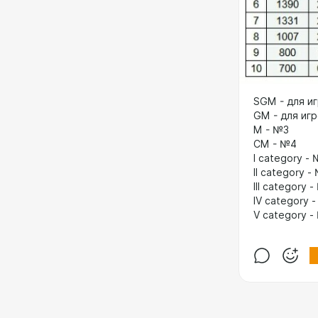
SGM - для и
GM - для иг
M - №3
СM - №4
I category -
II category -
III category 
IV category 
V category -