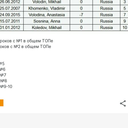
гроков с №1 в общем ТОПе
роков с №2 в общем ТОПе
 №5
 №6
- №7
- №8
 №9-10