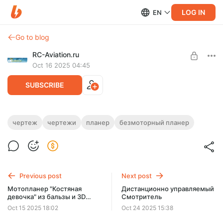
LOG IN
EN
Go to blog
RC-Aviation.ru
Oct 16 2025 04:45
SUBSCRIBE
Чертежи планера SG-38 AUS GERMAN.
чертеж
чертежи
планер
безмоторный планер
Масштаб 1:1
Level required:
Поддерживающий автора
Чертежи планера для полетов. Собирается из деревянных
деталей.
UNLOCK POST
Пустой вес планера: 100–105 кг.
Previous post
Next post
$4.5
$3.9 per month
Мотопланер "Костяная
Дистанционно управляемый
-
15
%
девочка" из бальзы и 3D
Смотритель
печати
Billed every 12 months.
Oct 15 2025 18:02
Oct 24 2025 15:38
The discount applies to the first 12 months only.