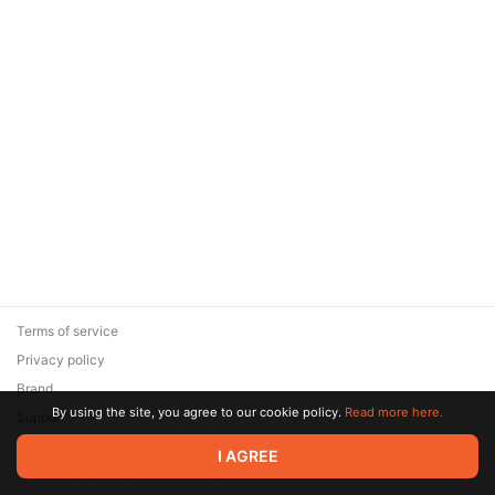
Terms of service
Privacy policy
Brand
By using the site, you agree to our cookie policy.
Read more here.
Support
© 2026 Zaya Solutions Limited. All rights reserved. All trademarks
I AGREE
are the property of their respective owners.