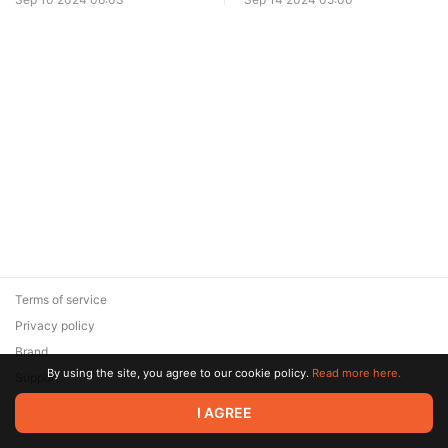
Terms of service
Privacy policy
Brand
By using the site, you agree to our cookie policy.
Read more here.
Support
© 2026 Zaya Solutions Limited. All rights reserved. All trademarks
I AGREE
are the property of their respective owners.