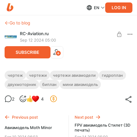
LOG IN
EN
Go to blog
RC-Aviation.ru
Sep 12 2024 05:00
SUBSCRIBE
Гидроплан Ква-Ква (одно и
чертеж
чертежи
чертежи авиамодели
гидроплан
двухмоторник, биплан)
двухмоторник
биплан
мини авиамодель
Level required:
Поддерживающий автора
Изготовление гидроплана, размах 650 мм, вес 315 гр.
Чертежи (3 варианта), обзор сборки авиамодели, подборка
2
4
UNLOCK POST
электроники, видео полетов.
$4.6
$3.9 per month
-
15
%
Previous post
Next post
FPV авиамодель Стилет (3D
Billed every 12 months.
Авиамодель Moth Minor
печать)
The discount applies to the first 12 months only.
Sep 10 2024 06:03
Sep 14 2024 05:00