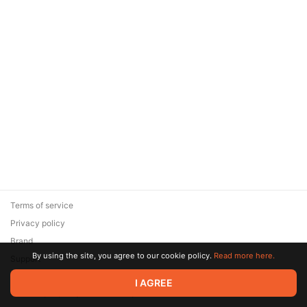
Terms of service
Privacy policy
Brand
By using the site, you agree to our cookie policy.
Read more here.
Support
© 2026 Zaya Solutions Limited. All rights reserved. All trademarks
I AGREE
are the property of their respective owners.