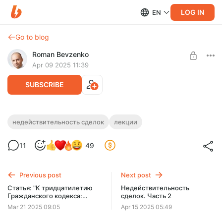
LOG IN
EN
Go to blog
Roman Bevzenko
Apr 09 2025 11:39
SUBSCRIBE
Недействительность сделок. Часть 1
недействительность сделок
лекции
Level required:
Недействительность сделок. Часть 1
11
49
Уровень 1. Базовый
UNLOCK POST
Previous post
Next post
Статья: "К тридцатилетию
Недействительность
Гражданского кодекса:
сделок. Часть 2
заметки на полях реформы"
Mar 21 2025 09:05
Apr 15 2025 05:49