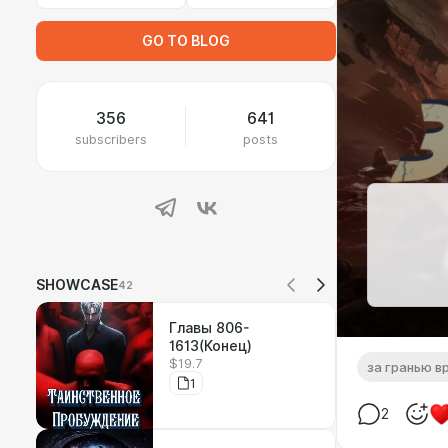
GO TO BLOG
356
641
subscribers
posts
SHOWCASE
42
Главы 806-
1613(Конец)
$19.7
за гранью в
1
2