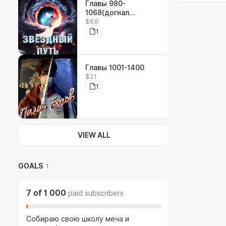
Главы 980-
1068(догнал
$6.6
оригинал)
1
Главы 1001-1400
$21
1
VIEW ALL
GOALS
1
7
of
1 000
paid subscribers
Собираю свою школу меча и