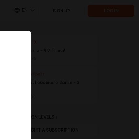
EN
SIGN UP
LOG IN
Next post
Принц мести - 8.2 Глава!
Mar 29 09:25
Previous post
Парадокс Любовного Зелья - 3
Глава!
Mar 15 08:39
SUBSCRIPTION LEVELS
1
GIFT A SUBSCRIPTION