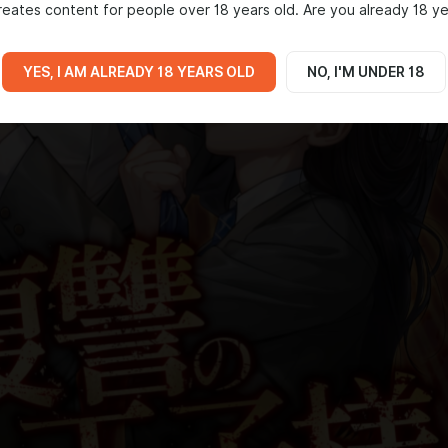
eates content for people over 18 years old. Are you already 18 ye
YES, I AM ALREADY 18 YEARS OLD
NO, I'M UNDER 18