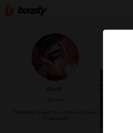
Mar 29 09:22
Принц м
11 Страниц:
Randi
Follow
Перевожу только то, что меня хоть как-
то зацепило