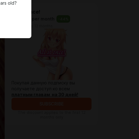
ars old?
All at Once!
$3.3
$1.8 per month
-
44
%
billed every 12 months
Покупая данную подписку вы
получаете доступ ко всем
платным главам на 30 дней!
SUBSCRIBE
The discount applies to the first 12
months only