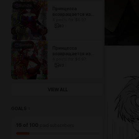
Bundle
Принцесса
возвращается из
4 posts for $0.97
мертвых и
совершает
83
великолепную
месть! 28-31 Главы!
Bundle
Принцесса
возвращается из
4 posts for $0.97
мертвых и
совершает
93
великолепную
месть! 24-27 Главы!
VIEW ALL
GOALS
1
16
of
100
paid subscribers