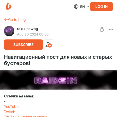
LOG IN
EN
Go to blog
raidzinswag
Aug 20 2024 00:00
SUBSCRIBE
Навигационный пост для новых и старых
бустеров!
Ссылки на меня:
-
YouTube
Twitch
Tik-Tok с клипами твича