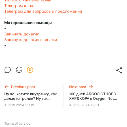
Телеграм канал
Телеграм для вопросов и предложений
-
Материальная помощь:
-
Закинуть донатик
Закинуть донатик скинами
-
Previous post
Next post
Ну чо, хотите внутрянку, как
100 дней АБСОЛЮТНОГО
делается ролик? Ну так
ХАРДКОРА в Oxygen Not
мини лайв стайл минуты на
Included сложнейший
Aug 19 2024 21:39
Aug 23 2024 19:31
2-3 эксклюзивом
метеорит - Ранний доступ!
Terms of service