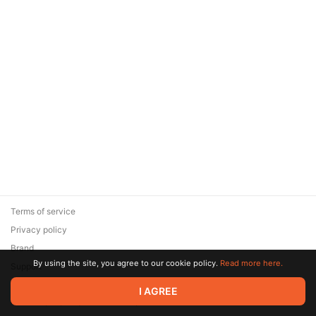
Terms of service
Privacy policy
Brand
By using the site, you agree to our cookie policy.
Read more here.
Support
© 2026 Zaya Solutions Limited. All rights reserved. All trademarks
I AGREE
are the property of their respective owners.