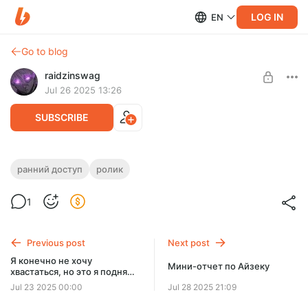
LOG IN
EN
Go to blog
raidzinswag
Jul 26 2025 13:26
SUBSCRIBE
Я потратил 500 дней в Factorio с нуля и
ранний доступ
ролик
вот, что вышло... 1 ЧАСТЬ
Level required:
1
Малышок, да удалышок
Первая часть нового ролика!
SUBSCRIBE
Previous post
Next post
Я конечно не хочу
Мини-отчет по Айзеку
хвастаться, но это я поднял с
тысячи
Jul 23 2025 00:00
Jul 28 2025 21:09