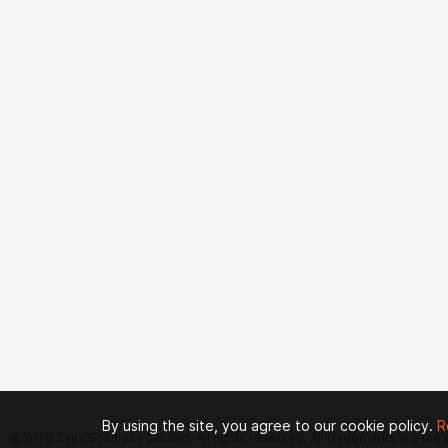
By using the site, you agree to our cookie policy.
R
© 2026 Zaya Solutions Limited. All rights reserved. All trademarks are the