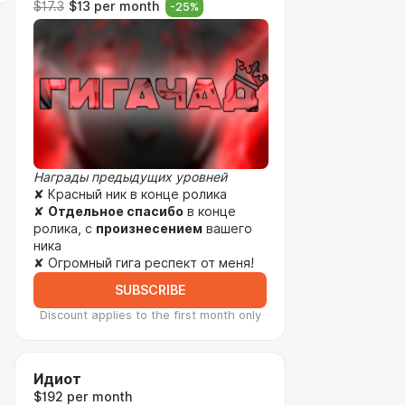
$17.3
$13 per month
-
25
%
Награды предыдущих уровней
✘ Красный ник в конце ролика
✘
Отдельное спасибо
в конце
ролика, с
произнесением
вашего
ника
✘ Огромный гига респект от меня!
SUBSCRIBE
Discount applies to the first month only
Идиот
$192 per month