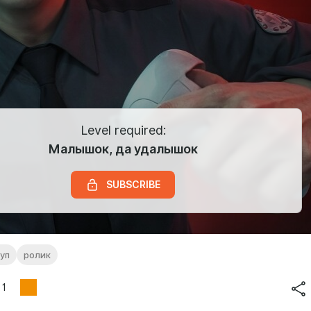
Level required:
Малышок, да удалышок
SUBSCRIBE
уп
ролик
1