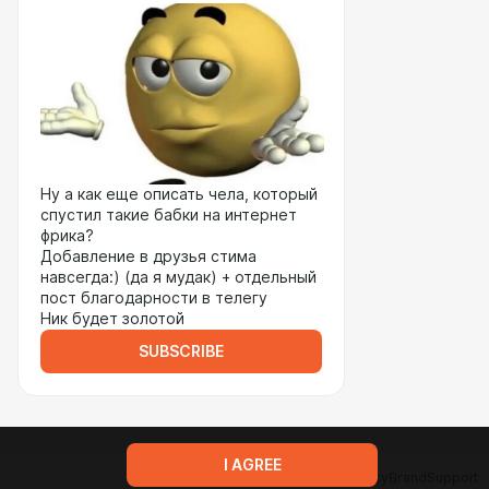
Ну а как еще описать чела, который
спустил такие бабки на интернет
фрика?
Добавление в друзья стима
навсегда:) (да я мудак) + отдельный
пост благодарности в телегу
Ник будет золотой
SUBSCRIBE
I AGREE
Terms of service
Privacy policy
Brand
Support