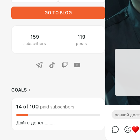
GO TO BLOG
159
119
subscribers
posts
GOALS
1
14
of
100
paid subscribers
ранний дост
Дайте денег.........