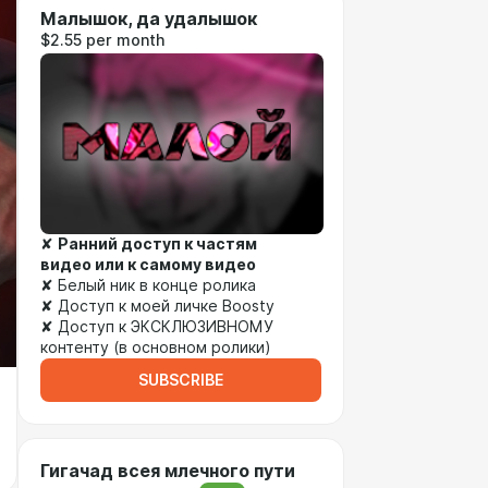
Малышок, да удалышок
$2.55 per month
✘
Ранний доступ к частям
видео или к самому видео
✘ Белый ник в конце ролика
✘ Доступ к моей личке Boosty
✘ Доступ к ЭКСКЛЮЗИВНОМУ
контенту (в основном ролики)
SUBSCRIBE
Гигачад всея млечного пути