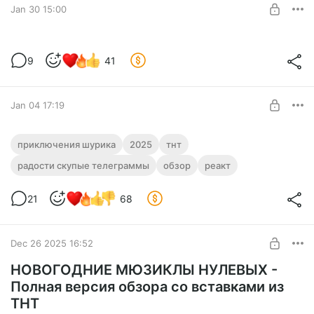
Jan 30 15:00
«ПРИКЛЮЧЕНИЯ ШУРИКА» С
9
41
МАРТИРОСЯНОМ В Г*ВНЕ – ВТОРАЯ
ЧАСТЬ
Level required:
Оксана
Уважаемые спонсоры! Я долго работала над роликом для
Jan 04 17:19
ютуба, но и про вас не забыла. Немного запоздалая вторая
SUBSCRIBE
часть самого мерзкого фильма.
«Приключения Шурика» от ТНТ-шников
приключения шурика
2025
тнт
− ПОХМЕЛЬНЫЙ РЕАКТ
радости скупые телеграммы
обзор
реакт
Level required:
Оксана
21
68
SUBSCRIBE
Dec 26 2025 16:52
НОВОГОДНИЕ МЮЗИКЛЫ НУЛЕВЫХ -
Полная версия обзора со вставками из
ТНТ