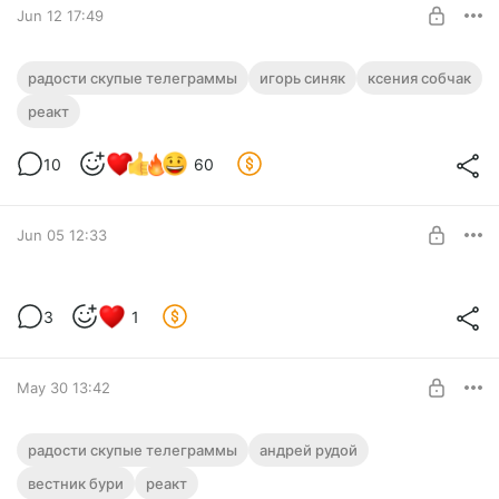
Jun 12 17:49
ПОКАЗЫВАЮ СВОЕМУ МУЖИКУ ИГОРЯ
радости скупые телеграммы
игорь синяк
ксения собчак
СИНЯКА
реакт
Level required:
Свирид Петрович Голохвастов
10
60
SUBSCRIBE
Jun 05 12:33
3
1
Level required:
Свирид Петрович Голохвастов
SUBSCRIBE
May 30 13:42
АНДРЕЙ РУДОЙ – ХУДШИЙ ДЕМЕДЖ-
радости скупые телеграммы
андрей рудой
КОНТРОЛ В ИСТОРИИ
вестник бури
реакт
Level required: