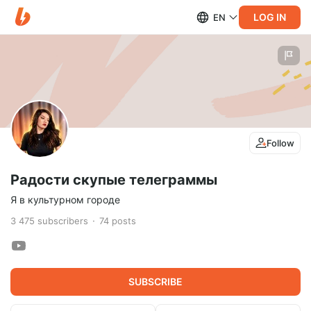
LOG IN
EN
Follow
Радости скупые телеграммы
Я в культурном городе
3 475
subscribers
74
posts
SUBSCRIBE