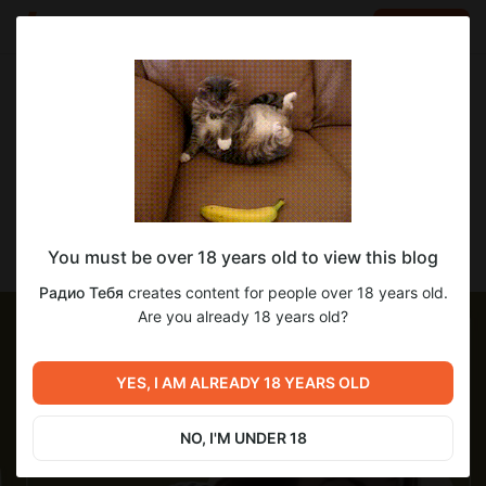
LOG IN
EN
Go to blog
Радио Тебя
Jan 22 2024 11:39
SUBSCRIBE
Новый подкаст Светланы Матвеевой -
You must be over 18 years old to view this blog
Образ речи!
Радио Тебя
creates content for people over 18 years old.
Are you already 18 years old?
YES, I AM ALREADY 18 YEARS OLD
NO, I'M UNDER 18