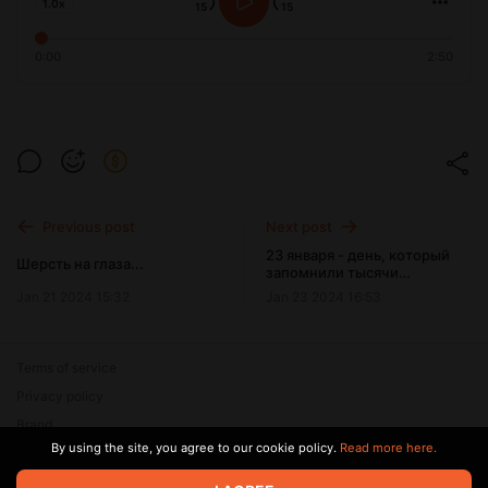
1.0x
0:00
2:50
Previous post
Next post
23 января - день, который
Шерсть на глаза...
запомнили тысячи
радиослушателей...
Jan 21 2024 15:32
Jan 23 2024 16:53
Terms of service
Privacy policy
Brand
By using the site, you agree to our cookie policy.
Read more here.
Support