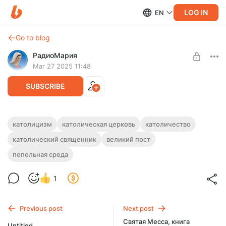
LOG IN
EN
Go to blog
РадиоМария
Mar 27 2025 11:48
SUBSCRIBE
католицизм
католическая церковь
католичество
католический священник
великий пост
Level required:
Католические передачи на Радио Мария
пепельная среда
UNLOCK POST
1
Previous post
Next post
Святая Месса, книга
Untitled