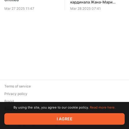
кардинала Жана-Мари
Люстиже
Mar 27 2025 11:47
Mar 28 2025 07:41
Terms of service
Privacy policy
Brand
By using the site, you agree to our cookie policy.
Read more here.
Support
© 2026 Zaya Solutions Limited. All rights reserved. All trademarks
I AGREE
are the property of their respective owners.