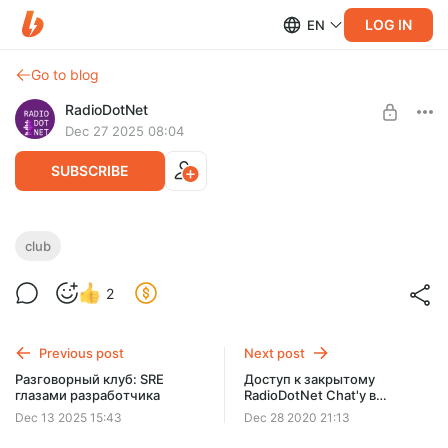
LOG IN
EN
Go to blog
RadioDotNet
Dec 27 2025 08:04
SUBSCRIBE
Разговорный клуб: новогодние
club
посиделки 2026
Level required:
2
Благодарный слушатель
Итоги, впечатления, технологии, перспективы, отзывы года
SUBSCRIBE
Previous post
Next post
Разговорный клуб: SRE
Доступ к закрытому
глазами разработчика
RadioDotNet Chat'у в
Telegram
Dec 13 2025 15:43
Dec 28 2020 21:13