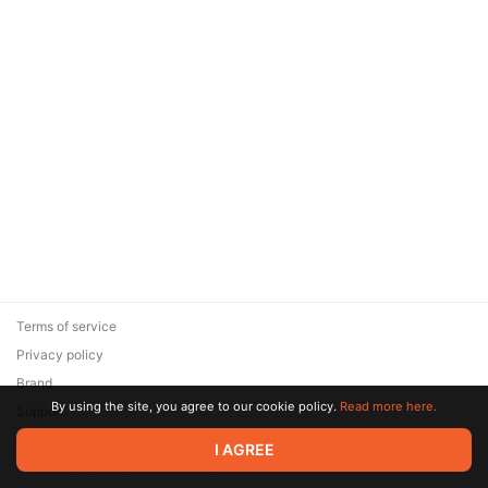
Terms of service
Privacy policy
Brand
By using the site, you agree to our cookie policy.
Read more here.
Support
© 2026 Zaya Solutions Limited. All rights reserved. All trademarks
I AGREE
are the property of their respective owners.