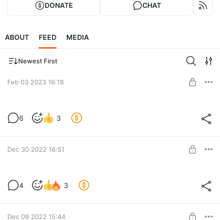
DONATE
CHAT
ABOUT
FEED
MEDIA
Newest First
Feb 03 2023 16:18
Живой обзор новой секретной
6
3
радиостанции
Level required:
Живой обзор секретной си-би радиостанции.
Радиолюбитель (4 кат)
Эксклюзивно для бустовчан!
Dec 30 2022 16:51
SUBSCRIBE
Гражданский Диапазон (Citizens Band)
4
3
Художественный фильм "Гражданский Диапазон" (Citizens
Level required:
Band) в переводе от RADIOCHIEF.RU
Радиолюбитель (4 кат)
Dec 09 2022 15:44