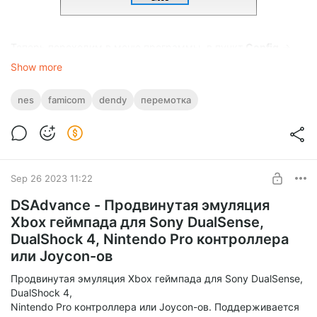
Теперь переходим в меню программы, в пункт
Config
→
Video
и снимаем галочки с пунктов
BG color
(заливка фона
Show more
цветом игры) и
Square Pixels
(квадратные пиксели, при
выключении картинка растягивается на всю высоту
nes
famicom
dendy
перемотка
экрана). Можно также поставить галочку напротив пункта
Full screen (ALT + Enter or double-click)
.
Теперь можно немного улучшить графику, а именно
добавить сглаживание пикселей, для этого нужно также
изменить фильтры, меняем слева и по центру списки
Sep 26 2023 11:22
Special Filter
на
hq3x
.
DSAdvance - Продвинутая эмуляция
Xbox геймпада для Sony DualSense,
DualShock 4, Nintendo Pro контроллера
или Joycon-ов
Продвинутая эмуляция Xbox геймпада для Sony DualSense,
DualShock 4,
Nintendo Pro контроллера или Joycon-ов. Поддерживается