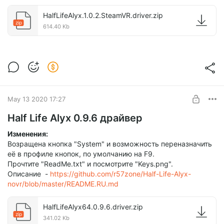
HalfLifeAlyx.1.0.2.SteamVR.driver.zip
zip
614.40 Kb
May 13 2020 17:27
Half Life Alyx 0.9.6 драйвер
Изменения:
Возращена кнопка "System" и возможность переназначить
её в профиле кнопок, по умолчанию на F9.
Прочтите "ReadMe.txt" и посмотрите "Keys.png".
Описание -
https://github.com/r57zone/Half-Life-Alyx-
novr/blob/master/README.RU.md
HalfLifeAlyx64.0.9.6.driver.zip
zip
341.02 Kb