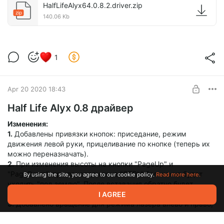
HalfLifeAlyx64.0.8.2.driver.zip
zip
140.06 Kb
1
Apr 20 2020 18:43
Half Life Alyx 0.8 драйвер
Изменения:
1.
Добавлены привязки кнопок: приседание, режим
движения левой руки, прицеливание по кнопке (теперь их
можно переназначать).
2.
При изменения высоты на кнопки "PageUp" и
"PageDown", при приседании на "CTRL" больше не будет
By using the site, you agree to our cookie policy.
Read more here.
уходить "под землю". После вставания обратно будет
высота по умолчанию.
I AGREE
3.
Добавлено вращение для режима лазера влево и право,
на кнопки влево и вправо.
4.
Добавлены готовые привязки для мыши с двумя