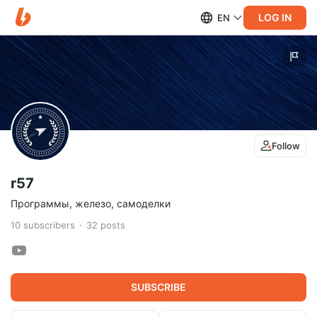
LOG IN
EN
Follow
r57
Программы, железо, самоделки
10
subscribers
32
posts
SUBSCRIBE