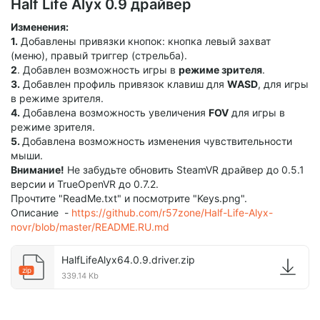
Half Life Alyx 0.9 драйвер
Изменения:
1.
Добавлены привязки кнопок: кнопка левый захват
(меню), правый триггер (стрельба).
2
. Добавлен возможность игры в
режиме зрителя
.
3.
Добавлен профиль привязок клавиш для
WASD
, для игры
в режиме зрителя.
4.
Добавлена возможность увеличения
FOV
для игры в
режиме зрителя.
5.
Добавлена возможность изменения чувствительности
мыши.
Внимание!
Не забудьте обновить SteamVR драйвер до 0.5.1
версии и TrueOpenVR до 0.7.2.
Прочтите "ReadMe.txt" и посмотрите "Keys.png".
Описание -
https://github.com/r57zone/Half-Life-Alyx-
novr/blob/master/README.RU.md
HalfLifeAlyx64.0.9.driver.zip
zip
339.14 Kb