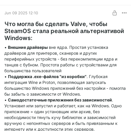
Jun 09 2025 12:10
Что могла бы сделать Valve, чтобы
SteamOS стала реальной альтернативой
Windows:
Буду стараться держать каталог в чистоте, иметь
ограниченное количество
•
Внешние драйверы
вне ядра. Простая установка
приложений со схожим функционалом и выбирать из них
драйверов для принтеров, сканеров и других
лучшие, бесплатные и
периферийных устройств - без перекомпиляции ядра и
наиболее функциональные.
танцев с бубном. Простота работы с устройствами для
большинства пользователей
Особенности:
•
Поддержка .exe-файлов "из коробки"
. Глубокая
●
Проверка контрольной
интеграция Wine и Proton, позволяющая запускать
суммы
- большинство загружаемых файл проверяется по
большинство Windows приложений без настройки - помогла
SHA1-хэшу, что
бы забыть о зависимости от Windows.
гарантирует подлинность и целостность скачанного файла.
•
Самодостаточные приложения без зависимостей
.
Установил или запустил и работает, как на Windows. Одно
приложение = один установщик или архив, без
необходимости тянуть кучу библиотек и зависимостей
вручную с непонятных серверов и быть привязанным к
интернету или к доступности этих серверов.