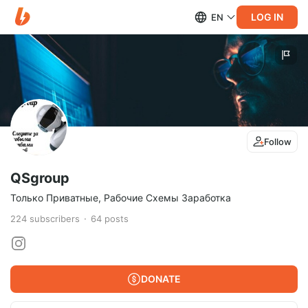
LOG IN
EN
Follow
QSgroup
Только Приватные, Рабочие Схемы Заработка
224
subscribers
64
posts
DONATE