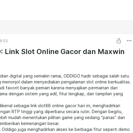
9:52
 Link Slot Online Gacor dan Maxwin
udian digital yang semakin ramai, ODDIGO hadir sebagai salah satu
 menonjol dalam menyediakan pengalaman slot online berkualitas.
jadi favorit banyak pemain karena menyajikan permainan dari
ama dengan sistem yang adil, fitur lengkap, dan tampilan yang
ikenal sebagai link slot88 online gacor hari ini, menghadirkan
engan RTP tinggi yang diperbarui secara rutin. Dengan begitu,
lebih mudah menentukan pilihan game yang sedang “panas” dan
emberikan kemenangan besar.
, Oddigo juga menghadirkan akses ke berbagai fitur seperti demo