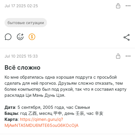
UNLOCK POST
Jul 17 2025 02:25
Кот в мешке
бытовые ситуации
Мне позвонила подруга из Шаньдуна… Она сказала, что
Level required:
очень расстроена, и настояла, чтобы я сделал прогноз и
💎 Премиум
определил, что у неё произошло
UNLOCK POST
Jul 10 2025 15:33
Всё сложно
Ко мне обратилась одна хорошая подруга с просьбой
сделать для неё прогноз. Друзьям сложно отказать, тем
более компьютер был под рукой, так что я составил карту
расклада Ци Мэнь Дунь Цзя.
Дата
: 5 сентября, 2005 года, час Свиньи
Бацзы
: год 乙酉, месяц 甲申, день 壬辰, час 辛亥
Карта
:
https://qimen.guru/q?
MjAwNTA5MDU6MTE65ouG6KOcOjA