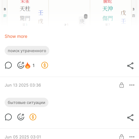
Show more
поиск утраченного
1
Jun 13 2025 03:36
Анализ карты
:
Перезвонит ли госпожа Ван?
* Небесный ствол дня (日干) — это 癸 (Гуй), он представляет
бытовые ситуации
человека, потерявшего вещь.
Госпожа Ван из Шэньчжэня позвонила мне, чтобы обсудить
Level required:
проект. Во время разговора мы не пришли к
💎 Премиум
окончательному решению…
UNLOCK POST
Jun 05 2025 03:01