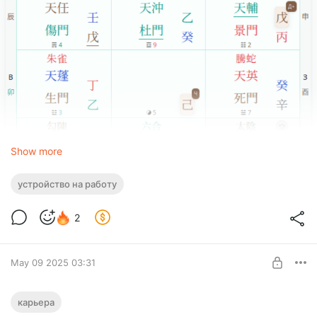
Show more
устройство на работу
2
May 09 2025 03:31
Анализ следующий:
1.
Дневной Небесный Ствол У (戊)
на земной тарелке
Из шоферов в начальники
карьера
находится в фазе «Поступление на службу» (臨官). Это