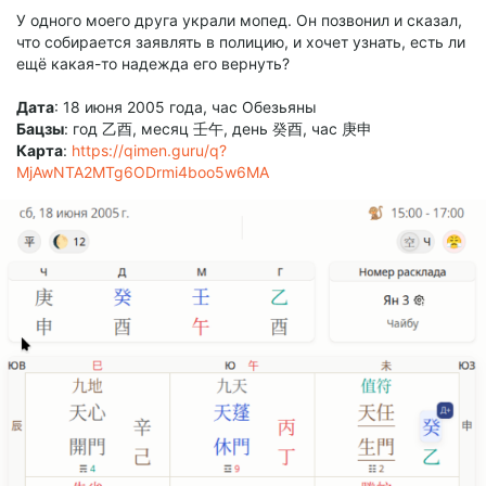
У одного моего друга украли мопед. Он позвонил и сказал,
что собирается заявлять в полицию, и хочет узнать, есть ли
ещё какая-то надежда его вернуть?
Дата
: 18 июня 2005 года, час Обезьяны
Бацзы
: год 乙酉, месяц 壬午, день 癸酉, час 庚申
Карта
:
https://qimen.guru/q?
MjAwNTA2MTg6ODrmi4boo5w6MA