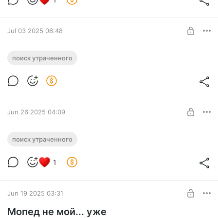
Jul 03 2025 06:48
Пропал третьеклассник
Далее привожу наш диалог:
поиск утраченного
В интернете я наткнулся на объявление от родителей:
Level required:
"Требуется срочная помощь, пропал третьеклассник!"
💎 Премиум
UNLOCK POST
Jun 26 2025 04:09
Сын убежал из дома
поиск утраченного
Сын-подросток одного моего друга сбежал из дома...
Level required:
1
💎 Премиум
UNLOCK POST
Jun 19 2025 03:31
Мопед не мой... уже