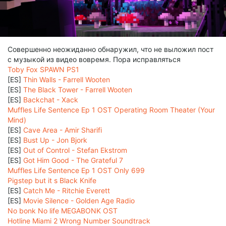
Совершенно неожиданно обнаружил, что не выложил пост
с музыкой из видео вовремя. Пора исправляться
Toby Fox SPAWN PS1
[ES]
Thin Walls - Farrell Wooten
[ES]
The Black Tower - Farrell Wooten
[ES]
Backchat - Xack
Muffles Life Sentence Ep 1 OST Operating Room Theater (Your
Mind)
[ES]
Cave Area - Amir Sharifi
[ES]
Bust Up - Jon Bjork
[ES]
Out of Control - Stefan Ekstrom
[ES]
Got Him Good - The Grateful 7
Muffles Life Sentence Ep 1 OST Only 699
Pigstep but it s Black Knife
[ES]
Catch Me - Ritchie Everett
[ES]
Movie Silence - Golden Age Radio
No bonk No life MEGABONK OST
Hotline Miami 2 Wrong Number Soundtrack