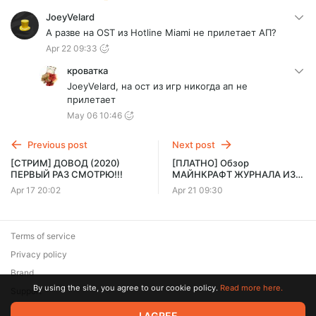
JoeyVelard
А разве на OST из Hotline Miami не прилетает АП?
Apr 22 09:33
кроватка
JoeyVelard, на ост из игр никогда ап не
прилетает
May 06 10:46
Previous post
Next post
[СТРИМ] ДОВОД (2020)
[ПЛАТНО] Обзор
ПЕРВЫЙ РАЗ СМОТРЮ!!!
МАЙНКРАФТ ЖУРНАЛА ИЗ
РФ (МЕГАВИДЕО 26 МИНУТ)
Apr 17 20:02
Apr 21 09:30
Terms of service
Privacy policy
Brand
By using the site, you agree to our cookie policy.
Read more here.
Support
I AGREE
© 2026 Zaya Solutions Limited. All rights reserved. All trademarks