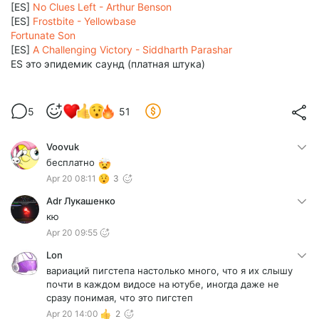
[ES]
No Clues Left - Arthur Benson
[ES]
Frostbite - Yellowbase
Fortunate Son
[ES]
A Challenging Victory - Siddharth Parashar
ES это эпидемик саунд (платная штука)
5
51
Voovuk
бесплатно
Apr 20 08:11
3
Adr Лукашенко
кю
Apr 20 09:55
Lon
вариаций пигстепа настолько много, что я их слышу
почти в каждом видосе на ютубе, иногда даже не
сразу понимая, что это пигстеп
Apr 20 14:00
2