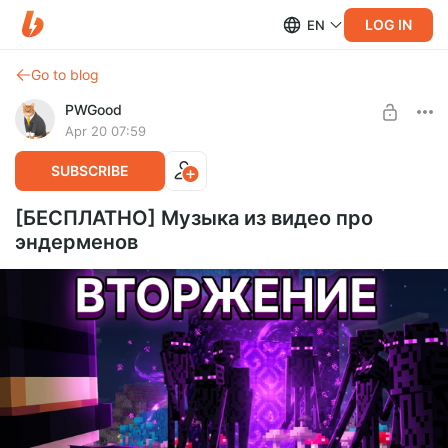
LOG IN
EN
Go to blog
PWGood
Apr 20 07:59
SUBSCRIBE
[БЕСПЛАТНО] Музыка из видео про
эндерменов