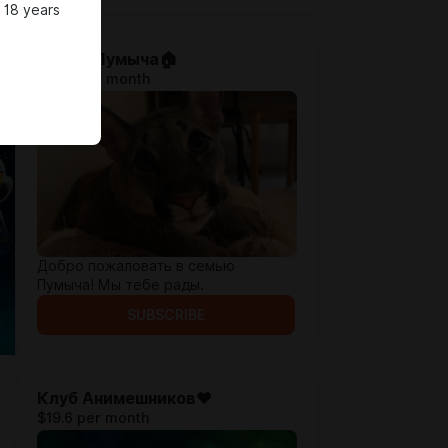
 18 years
Семья Пумыча🏠
$0.14 per month
Добро пожаловать в семью
Пумыча! Мы тебе рады.
SUBSCRIBE
Клуб Анимешников❤️
$19.6 per month