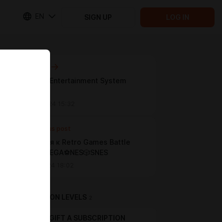
EN
SIGN UP
LOG IN
Next post
Nintendo Entertainment System
"ТОП"
Sep 02 2024 15:32
Previous post
Готовимся к Retro Games Battle
(RGB) 🎮SEGA⚽NES🎲SNES
Mar 13 2024 18:02
SUBSCRIPTION LEVELS
2
GIFT A SUBSCRIPTION