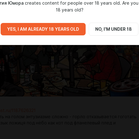
гия Юмора
creates content for people over 18 years old. Are you
18 years old?
один раз и остальной юмор покажется тебе пресным, как
нского рудокопа.
YES, I AM ALREADY 18 YEARS OLD
NO, I'M UNDER 18
ast.ru/1187626321
ть на голом энтузиазме сложно - горло отказывается гоготать
язык ложиця под нёбо как кот под фланелевый плед и