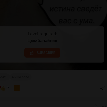
Level required:
Цымбачайник
SUBSCRIBE
осить
миша соло
7