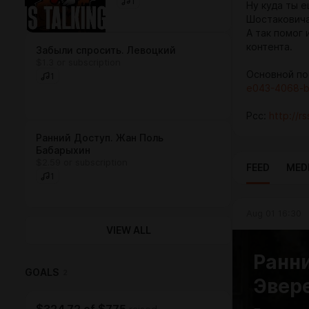
1
Ну куда ты 
Шостаковича
А так помог 
контента.
Забыли спросить. Левоцкий
$1.3 or subscription
Основной по
1
e043-4068-b
Рсс:
http://
Ранний Доступ. Жан Поль
Бабарыхин
$2.59 or subscription
FEED
MED
1
Aug 01 16:30
VIEW ALL
Ранни
GOALS
2
Эвер