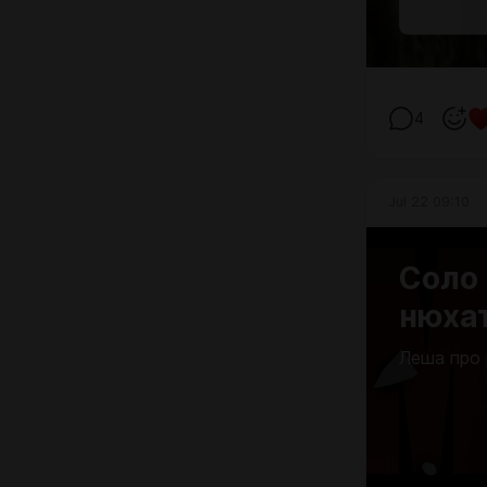
4
Jul 22 09:10
Соло
нюха
Леша про 