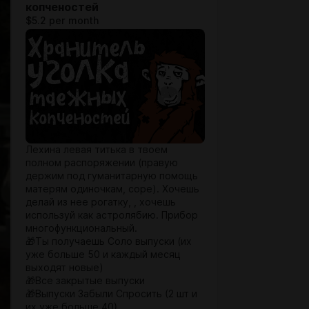
копченостей
$5.2 per month
Лехина левая титька в твоем
полном распоряжении (правую
держим под гуманитарную помощь
матерям одиночкам, соре). Хочешь
делай из нее рогатку, , хочешь
используй как астролябию. Прибор
многофункциональный.
🎁Ты получаешь Соло выпуски (их
уже больше 50 и каждый месяц
выходят новые)
🎁Все закрытые выпуски
🎁Выпуски Забыли Спросить (2 шт и
их уже больше 40)