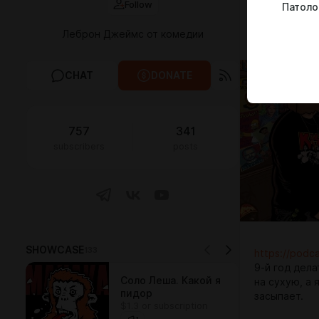
Follow
Патоло
для карлиц.
Послушаешь 
Леброн Джеймс от комедии
обед камеру
CHAT
DONATE
757
341
subscribers
posts
SHOWCASE
133
https://podc
9-й год дела
Соло Леша. Какой я
на сухую, а 
пидор
засыпает.
$1.3 or subscription