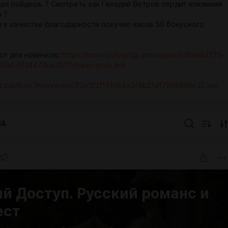
еще пойдешь ? Смотреть как Генадий Ветров пердит клизмами
 ?
и в качестве благодарности получил часов 50 бонусного
ст для новичков:
https://boosty.to/ptlg_umora/posts/9ae9d720-
994-6f14472be207?share=post_link
rss.castbox.fm/everest/72e122f15fc84e2f8b21d17919936e32.xml
IA
й Доступ. Русский романс и
ест