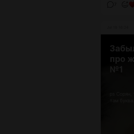
7
Jul 19 16:24
Забы
про ж
№1
ps Сорян,
там буква