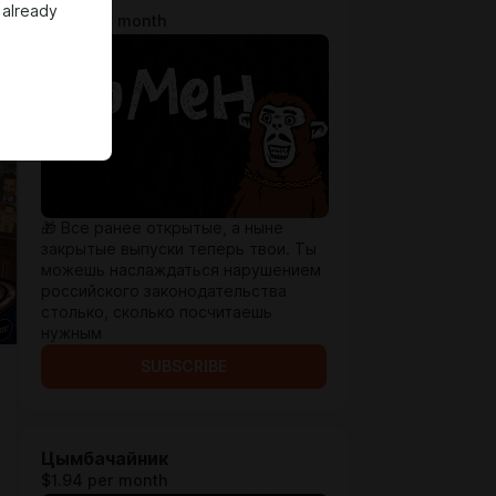
 already
$1.28 per month
🎁 Все ранее открытые, а ныне
закрытые выпуски теперь твои. Ты
можешь наслаждаться нарушением
российского законодательства
столько, сколько посчитаешь
нужным
SUBSCRIBE
Цымбачайник
$1.94 per month