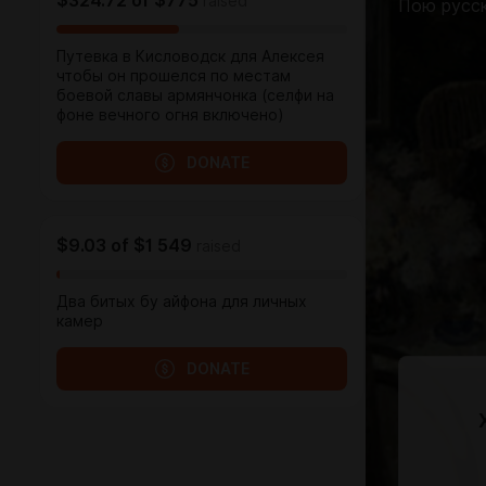
$324.72
of
$775
raised
Пою русск
Путевка в Кисловодск для Алексея
чтобы он прошелся по местам
боевой славы армянчонка (селфи на
фоне вечного огня включено)
DONATE
$9.03
of
$1 549
raised
Два битых бу айфона для личных
камер
DONATE