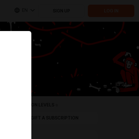
EN
SIGN UP
LOG IN
SUBSCRIPTION LEVELS
6
GIFT A SUBSCRIPTION
Армен