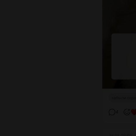
забыли спр
4
Jul 08 09:09