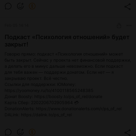
Level required:
Сегодня очень много нытья от женщин, что мужчины
Закулисье подкаста
перестали с ними знакомиться в социальных сетях.
UNLOCK POST
Feb 05 14:14
Подкаст «Психология отношений» будет
закрыт!
Говорю прямо: подкаст «Психология отношений» может
быть закрыт. Сейчас у проекта нет финансовой поддержки,
а делать его в минус дальше невозможно. Если подкаст
для тебя важен — поддержи донатом. Если нет — я
закрываю проект. Всё честно.
Ссылки для поддержки: ЮMoney:
https://yoomoney.ru/to/4100118565248385
Донат Boosty: https://boosty.to/ps_of_rel/donate
Карта Сбер: 2202206702905964 💳
DonationAlerts: https://www.donationalerts.com/r/ps_of_rel
DALink: https://dalink.to/ps_of_rel