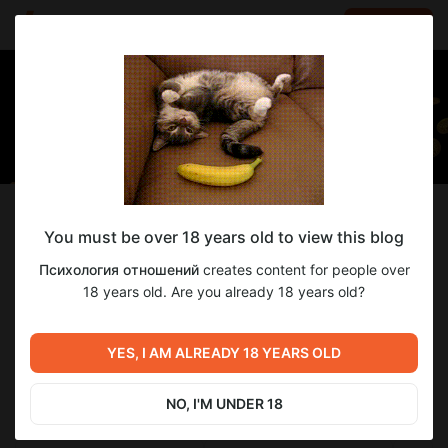
LOG IN
EN
Follow
You must be over 18 years old to view this blog
Психология отношений
Психология отношений
creates content for people over
Записываю обучающие подкасты
18 years old. Are you already 18 years old?
4
subscribers
60
posts
YES, I AM ALREADY 18 YEARS OLD
NO, I'M UNDER 18
SUBSCRIBE