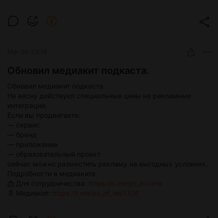
https://paywall.pw/kp6nerk03zdz
☄️💳✅
Психология отношений
ВНИМАНИЕ! Подкаст переходит в закрытый
формат.mp3
Mar 06 23:18
Обновил медиакит подкаста.
1.0x
Обновил медиакит подкаста.
0:00
2:04
На весну действуют специальные цены на рекламные
интеграции.
Если вы продвигаете:
— сервис
— бренд
— приложение
— образовательный проект
сейчас можно разместить рекламу на выгодных условиях.
Подробности в медиаките.
📩 Для сотрудничества:
https://t.me/ph_income
📄 Медиакит:
https://t.me/ps_of_rel/1326