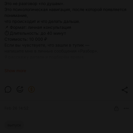
Это не разговор «по душам».
Это психологическая навигация, после которой появляется
понимание,
что происходит и что делать дальше.
📌 Формат: личная консультация
⏱️ Длительность: до 40 минут
Стоимость: 10 000 ₽
Если вы чувствуете, что зашли в тупик —
напишите мне в личные сообщения «Разбор».
Я расскажу детали и подберём время.
Написать мне прямо сейчас:
https://t.me/ph_income
Show more
Feb 26 14:52
Я красотка: плати за меня и пиши
выпуск
первым