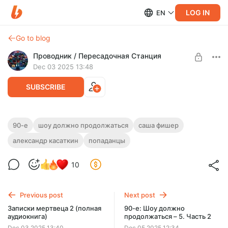
LOG IN
EN
Go to blog
Проводник / Пересадочная Станция
Dec 03 2025 13:48
SUBSCRIBE
90-е: Шоу должно продолжаться – 5.
90-е
шоу должно продолжаться
саша фишер
Часть 1
александр касаткин
попаданцы
Level required:
Проездной
90-е: Шоу должно продолжаться – 5. Часть 1
10
UNLOCK POST
$2.6
$1.95 per month
-
25
%
Previous post
Next post
Записки мертвеца 2 (полная
90-е: Шоу должно
Billed every 12 months.
аудиокнига)
продолжаться – 5. Часть 2
The discount applies to the first 12 months only.
Dec 03 2025 13:40
Dec 05 2025 12:34