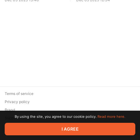
Terms of service
Privacy policy
Brand
By using the site, you agree to our cookie policy.
Read more here.
Support
© 2026 Zaya Solutions Limited. All rights reserved. All trademarks
I AGREE
are the property of their respective owners.