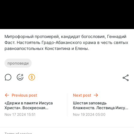
Митрофорный протоиерей, кандидат богословия, Геннадий
Фаст. Настоятель Градо-Абаканского храма в честь святых
равноапостольных Константина и Елены.
проповеди
Previous post
Next post
«Держи в памяти Иисуса
Шестая заповедь
Христа». Воскресная
блаженств. Лествица Иисуса
проповедь 17.11.2024 г.
Христа. 9 ступеней. 9
Nov 17 2024 15:51
Nov 19 2024 05:00
заповедей блаженств.
16.10.2024
Terms of service