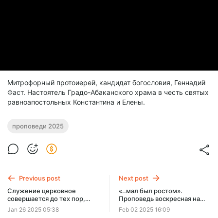
Митрофорный протоиерей, кандидат богословия, Геннадий
Фаст. Настоятель Градо-Абаканского храма в честь святых
равноапостольных Константина и Елены.
проповеди 2025
Previous post
Next post
Служение церковное
«..мал был ростом».
совершается до тех пор,
Проповедь воскресная на
«..доколе все придем в мужа
Евангелие от Луки 19:1–10 (о
Jan 26 2025 05:38
Feb 02 2025 16:09
совершенного, в меру
Закхее). 02.02.2025 г.