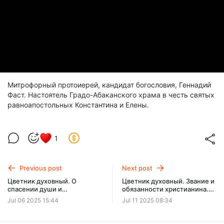
Митрофорный протоиерей, кандидат богословия, Геннадий
Фаст. Настоятель Градо-Абаканского храма в честь святых
равноапостольных Константина и Елены.
1
Previous post
Next post
Цветник духовный. О
Цветник духовный. Звание и
спасении души и
обязанности христианина.
добродетели. Проповедь
Проповедь протоиерея
Jul 06 2025 15:44
Jul 11 2025 08:34
протоиерея Геннадия Фаста
Геннадия Фаста на
на Всенощном бдении в
Всенощном бдении в
воскресенье 06.07.2025
субботу 05.07.2025