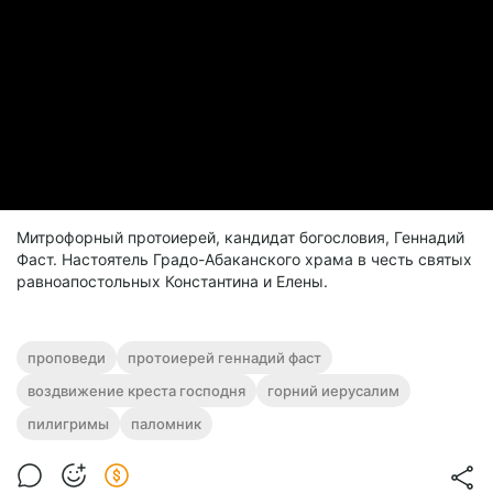
Митрофорный протоиерей, кандидат богословия, Геннадий
Фаст. Настоятель Градо-Абаканского храма в честь святых
равноапостольных Константина и Елены.
проповеди
протоиерей геннадий фаст
воздвижение креста господня
горний иерусалим
пилигримы
паломник