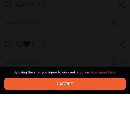
2
Sep 05 2023 09:13
Тема и дата лекции Михаила Гельфанда
2
Известны тема и дата лекции Михаила Гельфанда
Level required:
Полярная звезда
Aug 28 2023 07:49
UNLOCK POST
Мы докатились
By using the site, you agree to our cookie policy.
Read more here.
и продаем картину. Назовем ее "Свет науки". Дина
I AGREE
написала её в момент душевной слабости после
согласования лекции с Михаилом Сергеевичем и от
осознания всех масштабов пиздеца, который случится,
если мы не соберем необходимую сумму
Размер картины А3
Холст, акрил
Мы не только докатились, но и обнаглели, поэтому картина
стоит не 2000, как её излишне скромно оценила Дина, а