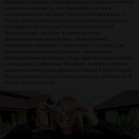
Милейшее создание, самое изученное существо на планете
и двигатель прогресса. Она принимала участие в
экспериментах по изучению генетики бактериофагов, а
также, являясь универсальным организмом для синтеза
чужеродных белков, стоит у истоков современной
биотехнологии. Она умеет в синтез инсулина,
аминопенициллановой кислоты, соматотропина,
гемоглобина, альбумина и Дарвин знает, чего ещё. С её
помощью разрабатывают вакцины, антибиотики и
противораковые препараты. Ах да, ещё она может вызвать
у вас диарею, дизентерию, перитонит, кольпит, простатит,
менингит и полное разочарование в жизни. А может мирно
жить в кишечнике и даже лечить кишечные заболевания. В
общем, это, не злите её.