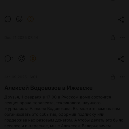
Запись лекции Владимира Алипова
Запись лекции Владимира Алипова 13.12.2025 "Память:
Level required:
усиление, стирание, перенос"
Полярная звезда
Dec 21 2025 07:44
UNLOCK POST
Светлана Бурлак "Реальность по полочкам: как язык
категоризирует мир" Запись лекции в Ижевске 9.11 (Сорри
2
за качество)
Level required:
Полярная звезда
Jan 09 2025 16:01
UNLOCK POST
Алексей Водовозов в Ижевске
Друзья, 1 февраля в 17:00 в Русском доме состоится
лекция врача-терапевта, токсиколога, научного
журналиста Алексея Водовозова. Вы можете помочь нам
организовать это событие, оформив подписку или
поддержав нас разовым донатом. А чтобы делать это было
веселее и интереснее, мы с Алексеем Валерьевичем