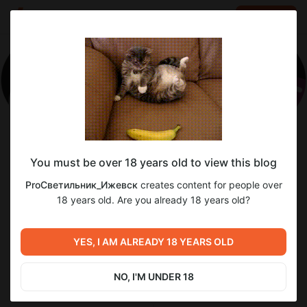
LOG IN
EN
Follow
You must be over 18 years old to view this blog
ProСветильник_Ижевск
ProСветильник_Ижевск
creates content for people over
Организация научно-популярных лекций в Ижевске
18 years old. Are you already 18 years old?
27
subscribers
19
posts
YES, I AM ALREADY 18 YEARS OLD
NO, I'M UNDER 18
SUBSCRIBE