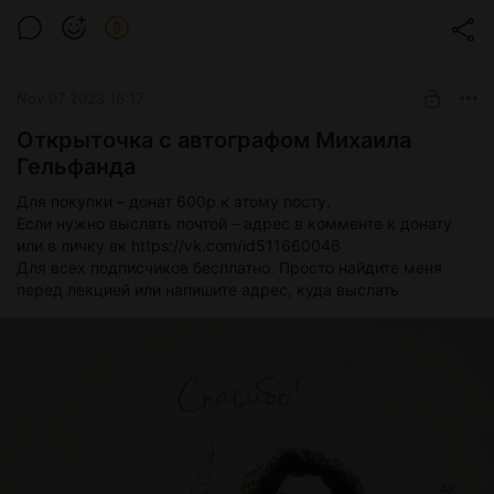
Ужин с Михаилом Гельфандом
менталист и иллюзионист, член экспертного совета Премии
им. Гарри Гудини, гарантирующей 1 млн рублей тому, кто
Level required:
сможет продемонстрировать любую экстрасенсорную
Полярная звезда
способность в условиях корректно поставленного научного
SUBSCRIBE
Nov 07 2023 16:17
эксперимента.
Открыточка с автографом Михаила
Гельфанда
Для покупки – донат 600р к этому посту.
Если нужно выслать почтой – адрес в комменте к донату
или в личку вк https://vk.com/id511660046
Для всех подписчиков бесплатно. Просто найдите меня
перед лекцией или напишите адрес, куда выслать