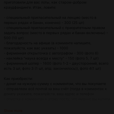
приготовили для вас лоты, как старом-добром
краудфандинге. Итак, ловите:
- специальный пригласительный на лекцию (место в
первых рядах и банан, конечно) - 300 (25 шт)
- специальный пригласительный с приоритетным правом
задать вопрос (место в первых рядах и банан включены) -
500 (10 шт)
- благодарность на афише (в комменте напишите,
пожалуйста, как вас указать) - 1000
- фирменная открыточка с автографом - 300 (фото 6)
- наклейка "наука всегда к месту" - 150 (фото 5, 7 шт)
- фирменный шопер - 1600 (фото 1-2 – двусторонний, всего
есть 3 шт, фото 3 (1 шт, апд: закончилось)), фото 4(1 шт)
Как приобрести:
- донат на нужную сумму с комментом, что вы покупаете
- отправляем всё почтой за ваш счёт (тогда в комментах к
донату укажите, пожалуйста, ваш адрес и телефон
- отметка в комментах к этому посту, что именно вы купили
(чтобы остальные понимали, сколько чего осталось)
Show more