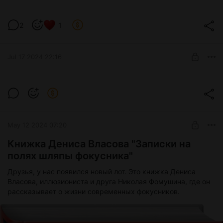
Если у вас тоже сломался мозг, пока вы всё это читали,
пишите мне @dinavaganova (телеграмм) или ВК.
2
1
Всякие разные подробности про лекцию ловите в группе
ПроСветильника :)
Jul 17 2024 22:16
Всем науки и ждём вас на лекции!
Николай Фомушин в Ижевске!
Level required:
Полярная звезда
SUBSCRIBE
May 12 2024 07:20
Книжка Дениса Власова "Записки на
полях шляпы фокусника"
Друзья, у нас появился новый лот. Это книжка Дениса
Власова, иллюзиониста и друга Николая Фомушина, где он
рассказывает о жизни современных фокусников.