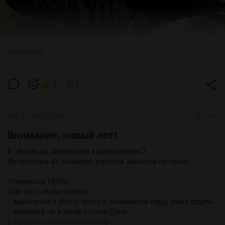
Show more
1
Смотрите, каких очаровательных кишечных палочек
напечатали нам прекрасные Маша с Женей.
Sep 11 2023 12:58
У вас, конечно, и так их полно, но вы можете купить себе
Внимание, новый лот!
наши, они побольше и точно не патогенные. Всего две
штучки есть. А когда к нам приедет Михаил Гельфанд,
В общем да, мним себя художниками :)
можете поспрашивать у него и про кишечную палочку
Футболочка 44 размера, рисунок акрилом по ткани.
тоже.
Стоимость 1500р
Стоимость каждой - 1000р, донатом к этому посту.
Для того, чтобы купить:
Договориться о доставке или передаче из рук в руки: в
- задонатьте к этому посту с комментом куда, кому отдать
личку Дине
https://vk.com/id511660046
- напишите на всякий случай Дине
(
https://vk.com/id511660046
)