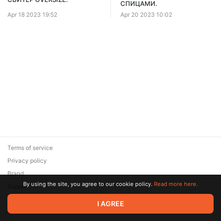
СПИЦАМИ.
Apr 18 2023 19:52
Apr 20 2023 10:02
Terms of service
Privacy policy
Brand
By using the site, you agree to our cookie policy.
Read more here.
Support
© 2026 Zaya Solutions Limited. All rights reserved. All trademarks
I AGREE
are the property of their respective owners.