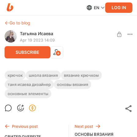
LOG IN
EN
Go to blog
Татьяна Исаева
Apr 19 2023 14:09
SUBSCRIBE
ОСНОВЫ ВЯЗАНИЯ КРЮЧКОМ.
крючок
школа вязания
вязание крючком
таня исаева дизайнер
основы вязания
Level required:
В этом уроке я собрала для Вас видео уроки о том, как
Вяжем и Творим вместе
выполнять основные элементы при вязании крючком.
основные элементы
SUBSCRIBE
Previous post
Next post
ОСНОВЫ ВЯЗАНИЯ
СВИТЕР OVERSIZE.