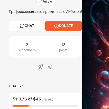
Follow
Профессиональные промпты для AI-ботов!
CHAT
DONATE
2
13
subscribers
posts
GOALS
1
$113.76
of
$451
raised