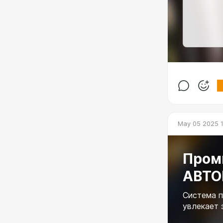
May 05 2025 
Пром
АВТО
Система п
увлекает з