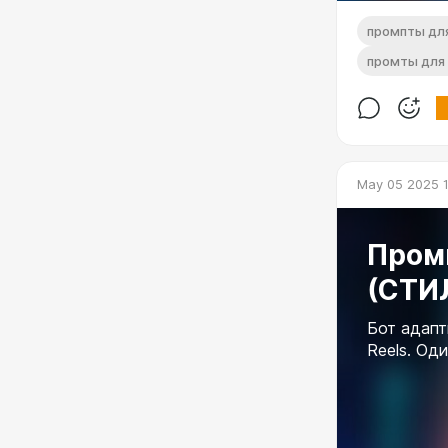
промпты дл
промты для 
May 05 2025 1
Пром
(СТИ
Бот адапт
Reels. Од