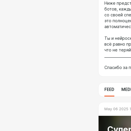
Ниже предст
ботов, кажд
со своей сп
это полноце
автоматичес
Ты и нейрос
всё равно п
что не теря
_______________
Спасибо за 
FEED
MED
May 06 2025 1
Супер