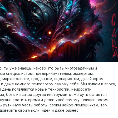
о, ты уже знаешь, каково это быть многозадачным и
ым специалистом: предпринимателем, экспертом,
 маркетологом, продавцом, сценаристом, дизайнером,
 и даже немного психологом самому себе. Мы живем в эпоху,
й день появляются новые технологии, нейросети,
ия, боты и всякие другие инструменты. Но суть остается
 нужно тратить время и делать всё самому, пришло время
ь рутинную часть работы, своим нейро-помощникам, тем,
оверить свои мысли, идеи и даже бизнес...