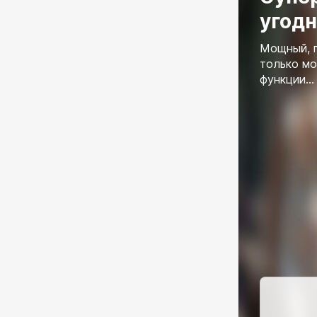
угодн
Мощный, п
только мо
функции...