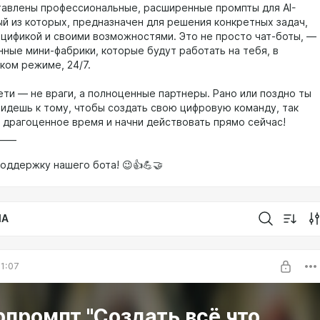
авлены профессиональные, расширенные промпты для AI-
ый из которых, предназначен для решения конкретных задач,
ецификой и своими возможностями. Это не просто чат-боты, —
нные мини-фабрики, которые будут работать на тебя, в
ком режиме, 24/7.
ети — не враги, а полноценные партнеры. Рано или поздно ты
ридешь к тому, чтобы создать свою цифровую команду, так
й драгоценное время и начни действовать прямо сейчас!
____
поддержку нашего бота! 😉👍💪🤝
IA
1:07
промпт "Создать всё что