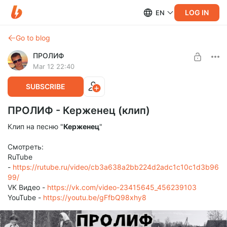
LOG IN
EN
Go to blog
ПРОЛИФ
Mar 12 22:40
SUBSCRIBE
ПРОЛИФ - Керженец (клип)
Клип на песню "
Керженец
"
Смотреть:
RuTube
-
https://rutube.ru/video/cb3a638a2bb224d2adc1c10c1d3b96
99/
VK Видео -
https://vk.com/video-23415645_456239103
YouTube -
https://youtu.be/gFfbQ98xhy8