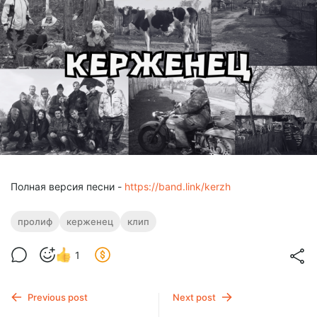
Полная версия песни -
https://band.link/kerzh
пролиф
керженец
клип
1
Previous post
Next post